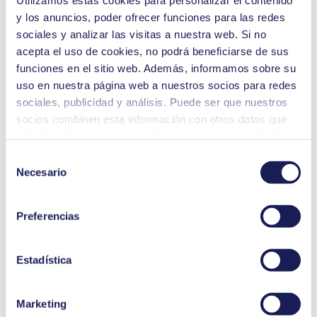
Utilizamos estas cookies para personalizar el contenido
Opciones de tipos de motor
DC
y los anuncios, poder ofrecer funciones para las redes
sociales y analizar las visitas a nuestra web. Si no
Características
acepta el uso de cookies, no podrá beneficiarse de sus
funciones en el sitio web. Además, informamos sobre su
uso en nuestra página web a nuestros socios para redes
sociales, publicidad y análisis. Puede ser que nuestros
Ventajas
socios combinen esta información con otros datos que
Excelente fiabilidad
usted les haya proporcionado o que hayan recopilado a
Transferencia sin contaminación
partir del uso que usted haya hecho de sus servicios.
Selección
Sin mantenimiento
Usted puede revocar su consentimiento en cualquier
Muy resistente a medios agresivos
Necesario
de
Autocebado
momento: solo tiene que hacer clic en «Cookies» al final
consentimiento
Funcionamiento en seco
de la página web y eliminar la marca de verificación.
Motor de regulación digital
Preferencias
Encontrará información más detallada sobre las cookies
Rendimiento regulable
que utilizamos, su finalidad, su base jurídica y la
Características
duración del almacenamiento de los datos en
Estadística
nuestra
Política de privacidad.
Aplicación
Marketing