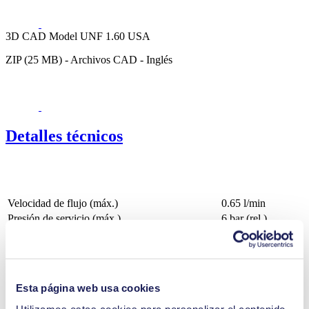
3D CAD Model UNF 1.60 USA
ZIP (25 MB) - Archivos CAD - Inglés
Detalles técnicos
Velocidad de flujo (máx.)
0.65 l/min
Presión de servicio (máx.)
6
bar (rel.)
Altura de aspiración (máx.)
3
mH₂O
Opciones para el material de la válvula
EPDM, FFKM
Opciones para el material del diafragma
EPDM, PTFE
Opciones para el material del cabezal de la
PP
Esta página web usa cookies
bomba
DC, Brushless