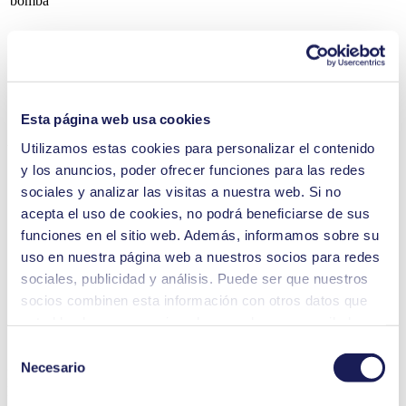
bomba
Transferencia de líquidos
Esta página web usa cookies
Evaporación por rotación
Utilizamos estas cookies para personalizar el contenido
Ventajas
y los anuncios, poder ofrecer funciones para las redes
Ocupa poco
sociales y analizar las visitas a nuestra web. Si no
Manejo sencillo e intuitivo
acepta el uso de cookies, no podrá beneficiarse de sus
Control manual, analógico y reactivo
Autocebado, funcionamiento en seco
funciones en el sitio web. Además, informamos sobre su
A prueba de salpicaduras con calificación IP65
uso en nuestra página web a nuestros socios para redes
Disponible en distintos materiales para ofrecer resistencia
sociales, publicidad y análisis. Puede ser que nuestros
química
Sin mantenimiento
socios combinen esta información con otros datos que
Materiales del cabezal de la bomba: PP, PVDF, PTFE
usted les haya proporcionado o que hayan recopilado a
Material del diafragma: Revestimiento de PTFE
partir del uso que usted haya hecho de sus servicios.
Material de la válvula: FFKM Simriz®
Selección
Usted puede revocar su consentimiento en cualquier
Necesario
de
LIQUIPORT® NF 1.100 RC
momento: solo tiene que hacer clic en «Cookies» al final
Datasheet LIQUIPORT® NF 1.100 RC
consentimiento