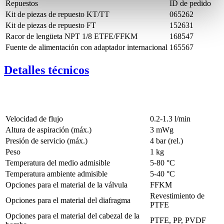
Repuestos
ID de pedido
Kit de piezas de repuesto KT/TT
065262
Kit de piezas de repuesto FT
152631
Racor de lengüeta NPT 1/8 ETFE/FFKM
168547
Fuente de alimentación con adaptador internacional
165567
Detalles técnicos
Velocidad de flujo
0.2-1.3 l/min
Altura de aspiración (máx.)
3
mWg
Presión de servicio (máx.)
4
bar (rel.)
Peso
1
kg
Temperatura del medio admisible
5
-
80
°C
Temperatura ambiente admisible
5
-
40
°C
Opciones para el material de la válvula
FFKM
Revestimiento de
Opciones para el material del diafragma
PTFE
Opciones para el material del cabezal de la
PTFE, PP, PVDF