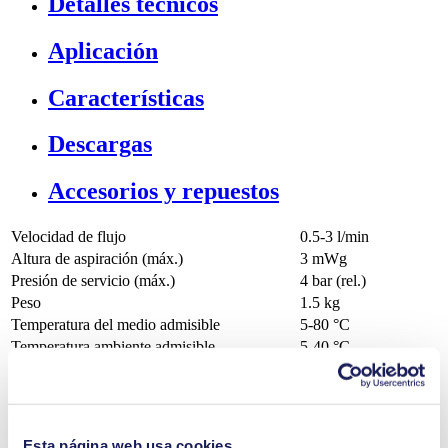
Detalles técnicos
Aplicación
Características
Descargas
Accesorios y repuestos
Velocidad de flujo
0.5-3 l/min
Altura de aspiración (máx.)
3
mWg
Presión de servicio (máx.)
4
bar (rel.)
Peso
1.5
kg
Temperatura del medio admisible
5
-
80
°C
Temperatura ambiente admisible
5
-
40
°C
Opciones para el material de la válvula
FFKM
Revestimiento de
Opciones para el material del diafragma
PTFE
Opciones para el material del cabezal de la
PTFE, PP, PVDF
Esta página web usa cookies