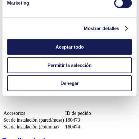
Marketing
PDF (732 KB) - Ficha técnica - Inglés
Mostrar detalles
Operating Manual Lab LIQUIPORT® NF 100 NF 300 series KNF
USA
Aceptar todo
PDF (1 MB) - Manual de uso - Inglés
Permitir la selección
Catalog Lab Liquid Pumps KNF USA
Denegar
PDF (4 MB) - Folletos - Inglés
Accesorios
ID de pedido
Set de instalación (pared/mesa)
160473
Set de instalación (columna)
160474