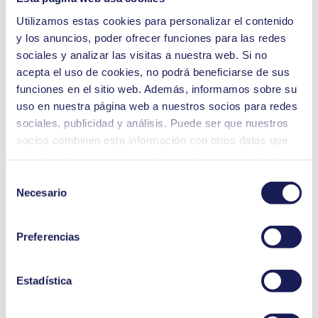
bomba
Utilizamos estas cookies para personalizar el contenido
y los anuncios, poder ofrecer funciones para las redes
Transferencia de líquidos
sociales y analizar las visitas a nuestra web. Si no
acepta el uso de cookies, no podrá beneficiarse de sus
funciones en el sitio web. Además, informamos sobre su
Evaporación por rotación
uso en nuestra página web a nuestros socios para redes
Ventajas
sociales, publicidad y análisis. Puede ser que nuestros
socios combinen esta información con otros datos que
Ocupa poco
Manejo sencillo e intuitivo
usted les haya proporcionado o que hayan recopilado a
Control manual
partir del uso que usted haya hecho de sus servicios.
Selección
Autocebado, funcionamiento en seco
Usted puede revocar su consentimiento en cualquier
Necesario
A prueba de salpicaduras con calificación IP65
de
Disponible en distintos materiales para ofrecer resistencia
momento: solo tiene que hacer clic en «Cookies» al final
consentimiento
química
de la página web y eliminar la marca de verificación.
Sin mantenimiento
Preferencias
Encontrará información más detallada sobre las cookies
Materiales del cabezal de la bomba: PP, PVDF, PTFE
Material del diafragma: Revestimiento de PTFE
que utilizamos, su finalidad, su base jurídica y la
Material de la válvula: FFKM Simriz®
duración del almacenamiento de los datos en
Estadística
nuestra
LIQUIPORT® NF 1.300 S
Política de privacidad.
Datasheet LIQUIPORT® NF 1.300 S