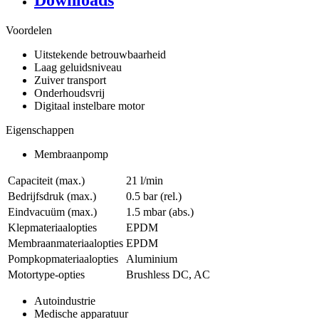
Downloads
Voordelen
Uitstekende betrouwbaarheid
Laag geluidsniveau
Zuiver transport
Onderhoudsvrij
Digitaal instelbare motor
Eigenschappen
Membraanpomp
Capaciteit (max.)
21 l/min
Bedrijfsdruk (max.)
0.5
bar (rel.)
Eindvacuüm (max.)
1.5
mbar (abs.)
Klepmateriaalopties
EPDM
Membraanmateriaalopties
EPDM
Pompkopmateriaalopties
Aluminium
Motortype-opties
Brushless DC, AC
Autoindustrie
Medische apparatuur