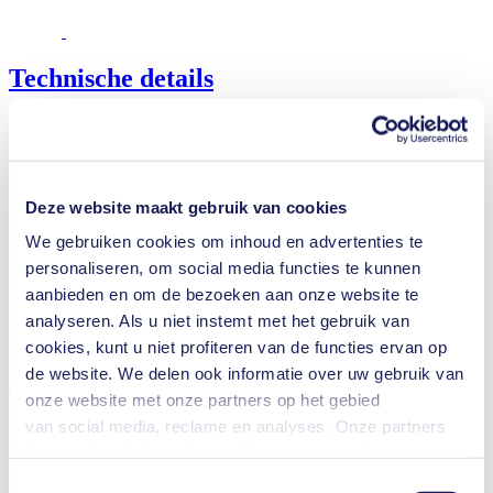
Technische details
Capaciteit (max.)
21 l/min
Deze website maakt gebruik van cookies
Bedrijfsdruk (max.)
0.5
bar (rel.)
Eindvacuüm (max.)
1.5
mbar (abs.)
We gebruiken cookies om inhoud en advertenties te
Klepmateriaalopties
EPDM
personaliseren, om social media functies te kunnen
Membraanmateriaalopties
EPDM
aanbieden en om de bezoeken aan onze website te
Pompkopmateriaalopties
Aluminium
analyseren. Als u niet instemt met het gebruik van
Motortype-opties
Brushless DC, AC
cookies, kunt u niet profiteren van de functies ervan op
de website. We delen ook informatie over uw gebruik van
Eigenschappen
onze website met onze partners op het gebied
van social media, reclame en analyses. Onze partners
kunnen deze informatie combineren met andere
informatie die u aan hen hebt verstrekt of die zij hebben
Voordelen
Toestemmingsselectie