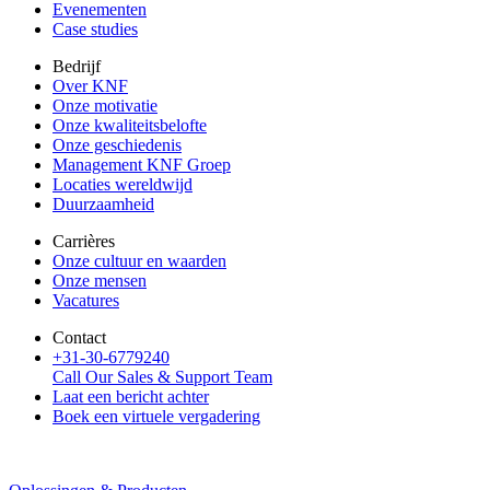
Evenementen
Case studies
Bedrijf
Over KNF
Onze motivatie
Onze kwaliteitsbelofte
Onze geschiedenis
Management KNF Groep
Locaties wereldwijd
Duurzaamheid
Carrières
Onze cultuur en waarden
Onze mensen
Vacatures
Contact
+31-30-6779240
Call Our Sales & Support Team
Laat een bericht achter
Boek een virtuele vergadering