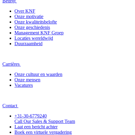
Bedrijf
Over KNF
Onze motivatie
Onze kwaliteitsbelofte
Onze geschiedenis
Management KNF Groep
Locaties wereldwijd
Duurzaamheid
Carrières
Onze cultuur en waarden
Onze mensen
Vacatures
Contact
+31-30-6779240
Call Our Sales & Support Team
Laat een bericht achter
Boek een virtuele vergadering