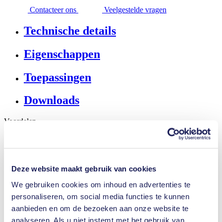
Contacteer ons
Veelgestelde vragen
Technische details
Eigenschappen
Toepassingen
Downloads
Voordelen
Uitstekende betrouwbaarheid
Zuiver transport
Onderhoudsvrij
Zeer goed bestand tegen agressieve
Deze website maakt gebruik van cookies
Zelfaanzuigend
Verkrijgbaar met geïntegreerd overdrukventiel
We gebruiken cookies om inhoud en advertenties te
Kan drooglopen
personaliseren, om social media functies te kunnen
Lage pulsatie
aanbieden en om de bezoeken aan onze website te
NSF gecertificeerd
Regelbare capaciteit
analyseren. Als u niet instemt met het gebruik van