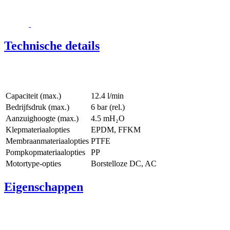
Technische details
Capaciteit (max.)
12.4 l/min
Bedrijfsdruk (max.)
6
bar (rel.)
Aanzuighoogte (max.)
4.5
mH₂O
Klepmateriaalopties
EPDM, FFKM
Membraanmateriaalopties
PTFE
Pompkopmateriaalopties
PP
Motortype-opties
Borstelloze DC, AC
Eigenschappen