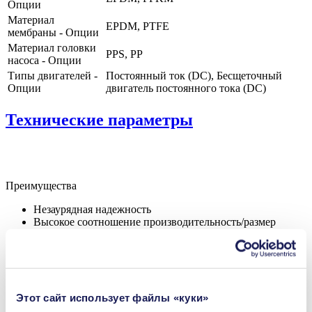
Опции
Материал
EPDM, PTFE
мембраны - Опции
Материал головки
PPS, PP
насоса - Опции
Типы двигателей -
Постоянный ток (DC), Бесщеточный
Опции
двигатель постоянного тока (DC)
Технические параметры
Преимущества
Незаурядная надежность
Высокое соотношение производительность/размер
Перекачивание без загрязнения
Не требует техобслуживания
Высокая устойчивость к агрессивным средам
Самозаливной
Может работать всухую
Цифровой регулятор двигателя
Этот сайт использует файлы «куки»
Регулируемая производительность