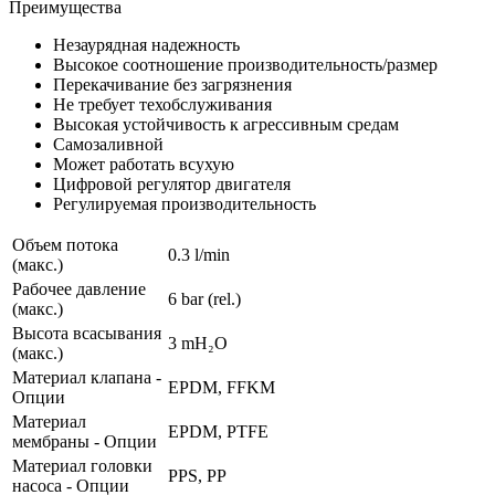
Преимущества
Незаурядная надежность
Высокое соотношение производительность/размер
Перекачивание без загрязнения
Не требует техобслуживания
Высокая устойчивость к агрессивным средам
Самозаливной
Может работать всухую
Цифровой регулятор двигателя
Регулируемая производительность
Объем потока
0.3 l/min
(макс.)
Рабочее давление
6
bar (rel.)
(макс.)
Высота всасывания
3
mH₂O
(макс.)
Материал клапана -
EPDM, FFKM
Опции
Материал
EPDM, PTFE
мембраны - Опции
Материал головки
PPS, PP
насоса - Опции