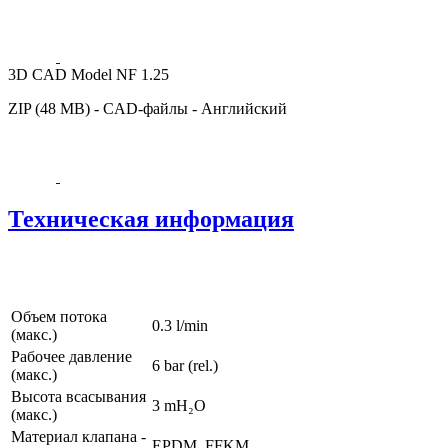
3D CAD Model NF 1.25
ZIP (48 MB) - CAD-файлы - Английский
Техническая информация
Объем потока
0.3 l/min
(макс.)
Рабочее давление
6
bar (rel.)
(макс.)
Высота всасывания
3
mH₂O
(макс.)
Материал клапана -
EPDM, FFKM