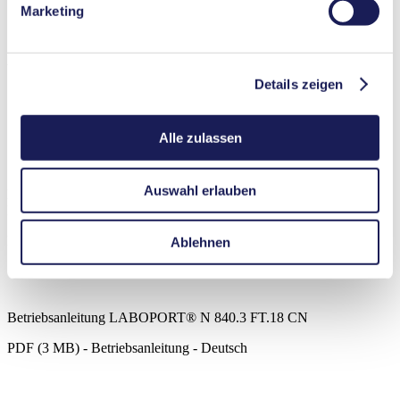
Marketing
Membran-Materialoptionen
PTFE-beschichtet
Pumpenkopf‑Materialoptionen
PTFE
Vorteile
Details zeigen
Sauberer, 100 % ölfreier Betrieb
Medienberührte Teile aus TFM™ PTFE, FFKM
Ideal für sehr aggressive/korrosive Gase und Dämpfe
Alle zulassen
Kompakt, leise und zuverlässig
Wartungsfrei
Auswahl erlauben
LABOPORT® N 840.3 FT.18 CN
Datenblatt LABOPORT® N 840.3 FT.18 CN
PDF (214 KB) - Datenblatt - Deutsch
Ablehnen
Betriebsanleitung LABOPORT® N 840.3 FT.18 CN
PDF (3 MB) - Betriebsanleitung - Deutsch