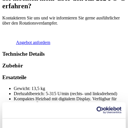
erfahren?
Kontaktieren Sie uns und wir informieren Sie gerne ausführlicher
über den Rotationsverdampfer.
Angebot anfordern
Technische Details
Zubehör
Ersatzteile
Gewicht: 13,5 kg
Drehzahlbereich: 5-315 U/min (rechts- und linksdrehend)
Kompaktes Heizbad mit digitalem Display. Verfügbar für
Wasser und Öl. Temperaturbereich +10-180 °C
Anordnung des Heizbades rechts oder links möglich
Robuste und chemikalienbeständige Vakuumdichtung
Schutzhaube optional erhältlich