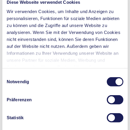
Diese Webseite verwendet Cookies
Wir verwenden Cookies, um Inhalte und Anzeigen zu
personalisieren, Funktionen für soziale Medien anbieten
zu können und die Zugriffe auf unsere Website zu
analysieren. Wenn Sie mit der Verwendung von Cookies
nicht einverstanden sind, können Sie deren Funktionen
auf der Website nicht nutzen. Außerdem geben wir
Informationen zu Ihrer Verwendung unserer Website an
unsere Partner für soziale Medien, Werbung und
Analysen weiter. Unsere Partner führen diese
Informationen möglicherweise mit weiteren Daten
Einwilligungsauswahl
zusammen, die Sie ihnen bereitgestellt haben oder die
Notwendig
sie im Rahmen Ihrer Nutzung der Dienste gesammelt
haben. Sie können Ihre Einwilligung jederzeit widerrufen,
Präferenzen
indem Sie auf „Cookies“ am Ende der Website klicken
und das Häkchen entfernen.
Nähere Informationen zu den verwendeten Cookies,
Statistik
deren Zweck, Rechtsgrundlage und Speicherdauer finden
Sie in unserer
Datenschutzerklärung
.