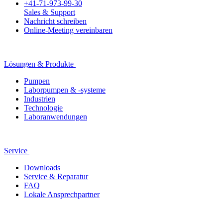
+41-71-973-99-30
Sales & Support
Nachricht schreiben
Online-Meeting vereinbaren
Lösungen & Produkte
Pumpen
Laborpumpen & -systeme
Industrien
Technologie
Laboranwendungen
Service
Downloads
Service & Reparatur
FAQ
Lokale Ansprechpartner