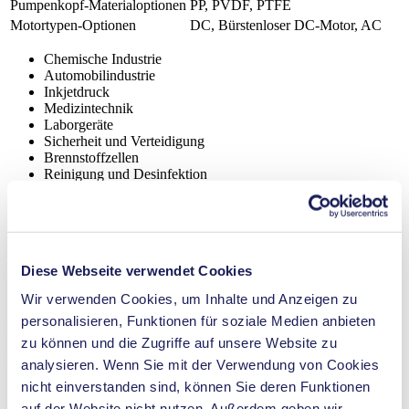
Pumpenkopf‑Materialoptionen
PP, PVDF, PTFE
Motortypen-Optionen
DC, Bürstenloser DC-Motor, AC
Chemische Industrie
Automobilindustrie
Inkjetdruck
Medizintechnik
Laborgeräte
Sicherheit und Verteidigung
Brennstoffzellen
Reinigung und Desinfektion
NF 300
Datenblatt NF 300
PDF (898 KB) - Datenblatt - Deutsch
Diese Webseite verwendet Cookies
Wir verwenden Cookies, um Inhalte und Anzeigen zu
personalisieren, Funktionen für soziale Medien anbieten
Betriebsanleitung NF 300
zu können und die Zugriffe auf unsere Website zu
PDF (875 KB) - Betriebsanleitung - Deutsch
analysieren. Wenn Sie mit der Verwendung von Cookies
nicht einverstanden sind, können Sie deren Funktionen
auf der Website nicht nutzen. Außerdem geben wir