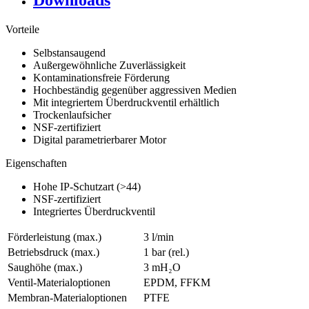
Downloads
Vorteile
Selbstansaugend
Außergewöhnliche Zuverlässigkeit
Kontaminationsfreie Förderung
Hochbeständig gegenüber aggressiven Medien
Mit integriertem Überdruckventil erhältlich
Trockenlaufsicher
NSF-zertifiziert
Digital parametrierbarer Motor
Eigenschaften
Hohe IP-Schutzart (>44)
NSF-zertifiziert
Integriertes Überdruckventil
Förderleistung (max.)
3 l/min
Betriebsdruck (max.)
1
bar (rel.)
Saughöhe (max.)
3
mH₂O
Ventil-Materialoptionen
EPDM, FFKM
Membran-Materialoptionen
PTFE