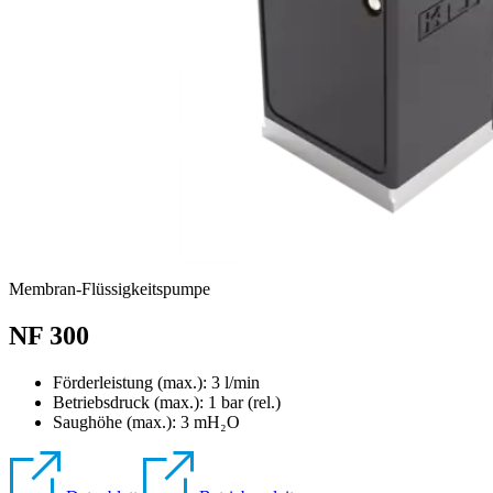
Membran-Flüssigkeitspumpe
NF 300
Förderleistung (max.): 3 l/min
Betriebsdruck (max.):
1
bar (rel.)
Saughöhe (max.):
3
mH₂O