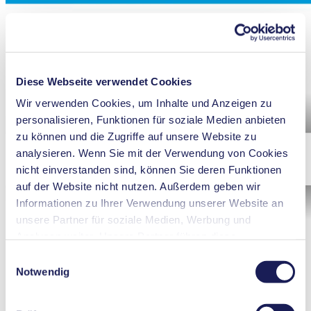
Diese Webseite verwendet Cookies
Wir verwenden Cookies, um Inhalte und Anzeigen zu
personalisieren, Funktionen für soziale Medien anbieten
zu können und die Zugriffe auf unsere Website zu
analysieren. Wenn Sie mit der Verwendung von Cookies
nicht einverstanden sind, können Sie deren Funktionen
N 922 - Changing throttle valve
auf der Website nicht nutzen. Außerdem geben wir
Informationen zu Ihrer Verwendung unserer Website an
unsere Partner für soziale Medien, Werbung und
Analysen weiter. Unsere Partner führen diese
Informationen möglicherweise mit weiteren Daten
Einwilligungsauswahl
zusammen, die Sie ihnen bereitgestellt haben oder die
Notwendig
sie im Rahmen Ihrer Nutzung der Dienste gesammelt
haben. Sie können Ihre Einwilligung jederzeit widerrufen,