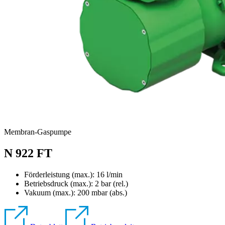
Membran-Gaspumpe
N 922 FT
Förderleistung (max.): 16 l/min
Betriebsdruck (max.):
2
bar (rel.)
Vakuum (max.):
200
mbar (abs.)