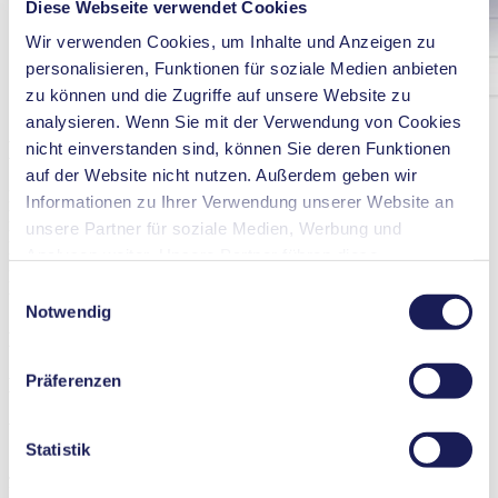
Diese Webseite verwendet Cookies
Wir verwenden Cookies, um Inhalte und Anzeigen zu
personalisieren, Funktionen für soziale Medien anbieten
zu können und die Zugriffe auf unsere Website zu
analysieren. Wenn Sie mit der Verwendung von Cookies
KNF Baukastensystem
nicht einverstanden sind, können Sie deren Funktionen
auf der Website nicht nutzen. Außerdem geben wir
Die drei Hauptkomponenten –Mechanik, Werkstoffe und Motor –
Informationen zu Ihrer Verwendung unserer Website an
können an die Bedürfnisse unserer Kunden angepasst werden. So
unsere Partner für soziale Medien, Werbung und
können Sie individuell entscheiden, welche Vorteile Sie in Anspruch
Analysen weiter. Unsere Partner führen diese
nehmen wollen: hohe Kapazität, verlängerte Lebensdauer, hoher
Druck, Dichtigkeit, hohe Chemiefestigkeit, Geräuschreduzierung,
Informationen möglicherweise mit weiteren Daten
Einwilligungsauswahl
unterschiedliche Anschlusskonfigurationen u. v. m.
zusammen, die Sie ihnen bereitgestellt haben oder die
Notwendig
sie im Rahmen Ihrer Nutzung der Dienste gesammelt
Flexibel
haben. Sie können Ihre Einwilligung jederzeit widerrufen,
Präferenzen
Maßgeschneidert
indem Sie auf „Cookies“ am Ende der Website klicken
und das Häkchen entfernen.
Wirtschaftlich
Nähere Informationen zu den verwendeten Cookies,
Statistik
deren Zweck, Rechtsgrundlage und Speicherdauer finden
Jedes Jahr führen wir tausende Projekte für unsere Kunden durch.
Bei jedem einzelnen garantieren wir Flexibilität und Qualität –
Sie in unserer
Datenschutzerklärung
.