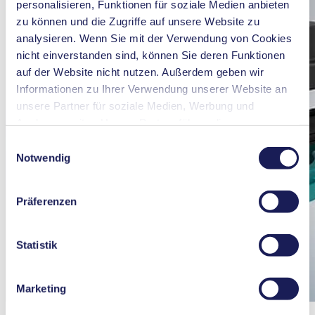
personalisieren, Funktionen für soziale Medien anbieten
zu können und die Zugriffe auf unsere Website zu
analysieren. Wenn Sie mit der Verwendung von Cookies
nicht einverstanden sind, können Sie deren Funktionen
auf der Website nicht nutzen. Außerdem geben wir
Informationen zu Ihrer Verwendung unserer Website an
unsere Partner für soziale Medien, Werbung und
Analysen weiter. Unsere Partner führen diese
Informationen möglicherweise mit weiteren Daten
Einwilligungsauswahl
zusammen, die Sie ihnen bereitgestellt haben oder die
Notwendig
sie im Rahmen Ihrer Nutzung der Dienste gesammelt
haben. Sie können Ihre Einwilligung jederzeit widerrufen,
Präferenzen
indem Sie auf „Cookies“ am Ende der Website klicken
und das Häkchen entfernen.
Nähere Informationen zu den verwendeten Cookies,
Statistik
deren Zweck, Rechtsgrundlage und Speicherdauer finden
Sie in unserer
Datenschutzerklärung
.
Marketing