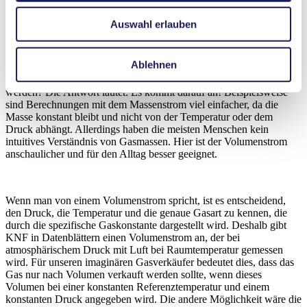
zeigt auch, warum Gase wie Wasserstoff oder Erdgas in der Praxis
überwiegend nach Masse und nicht nach Volumen verkauft werden.
Auswahl erlauben
Welche Metrik sollte verwendet werden?
Ablehnen
Dieses Beispiel wirft die Frage auf: Welche Metrik sollte verwendet
werden? Die Antwort lautet: Es kommt darauf an! Beispielsweise
sind Berechnungen mit dem Massenstrom viel einfacher, da die
Masse konstant bleibt und nicht von der Temperatur oder dem
Druck abhängt. Allerdings haben die meisten Menschen kein
intuitives Verständnis von Gasmassen. Hier ist der Volumenstrom
anschaulicher und für den Alltag besser geeignet.
Wenn man von einem Volumenstrom spricht, ist es entscheidend,
den Druck, die Temperatur und die genaue Gasart zu kennen, die
durch die spezifische Gaskonstante dargestellt wird. Deshalb gibt
KNF in Datenblättern einen Volumenstrom an, der bei
atmosphärischem Druck mit Luft bei Raumtemperatur gemessen
wird. Für unseren imaginären Gasverkäufer bedeutet dies, dass das
Gas nur nach Volumen verkauft werden sollte, wenn dieses
Volumen bei einer konstanten Referenztemperatur und einem
konstanten Druck angegeben wird. Die andere Möglichkeit wäre die