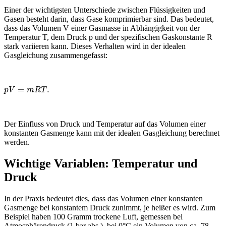
Einer der wichtigsten Unterschiede zwischen Flüssigkeiten und
Gasen besteht darin, dass Gase komprimierbar sind. Das bedeutet,
dass das Volumen V einer Gasmasse in Abhängigkeit von der
Temperatur T, dem Druck p und der spezifischen Gaskonstante R
stark variieren kann. Dieses Verhalten wird in der idealen
Gasgleichung zusammengefasst:
=
.
p
V
=
m
R
T
.
p
V
m
R
T
Der Einfluss von Druck und Temperatur auf das Volumen einer
konstanten Gasmenge kann mit der idealen Gasgleichung berechnet
werden.
Wichtige Variablen: Temperatur und
Druck
In der Praxis bedeutet dies, dass das Volumen einer konstanten
Gasmenge bei konstantem Druck zunimmt, je heißer es wird. Zum
Beispiel haben 100 Gramm trockene Luft, gemessen bei
Atmosphärendruck (1 bar abs.), bei 0°C ein Volumen von ca. 78