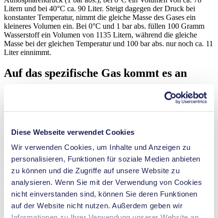
Litern und bei 40°C ca. 90 Liter. Steigt dagegen der Druck bei
konstanter Temperatur, nimmt die gleiche Masse des Gases ein
kleineres Volumen ein. Bei 0°C und 1 bar abs. füllen 100 Gramm
Wasserstoff ein Volumen von 1135 Litern, während die gleiche
Masse bei der gleichen Temperatur und 100 bar abs. nur noch ca. 11
Liter einnimmt.
Auf das spezifische Gas kommt es an
Wie das obige Beispiel zeigt, nimmt die gleiche Masse eines Gases
bei gleicher Temperatur und gleichem Druck ein unterschiedliches
Volumen für verschiedene Gase ein. Der Grund dafür ist die
unterschiedliche spezifische Gaskonstante R, die von Gas zu Gas
erheblich variieren kann. Für trockene Luft ist die spezifische
Diese Webseite verwendet Cookies
=
287
/
(
)
Gaskonstante
und für Wasserstoff ist sie
R
L
u
f
t
=
287
J
/
(
k
g
K
)
R
J
k
g
K
L
u
f
t
=
4157
/
(
)
.
Wir verwenden Cookies, um Inhalte und Anzeigen zu
R
H
2
=
4157
J
/
(
k
g
K
)
R
J
k
g
K
H
2
personalisieren, Funktionen für soziale Medien anbieten
Volumenstrom und Massenstrom: ein
zu können und die Zugriffe auf unsere Website zu
theoretischer Unterschied …
analysieren. Wenn Sie mit der Verwendung von Cookies
nicht einverstanden sind, können Sie deren Funktionen
Wenn man sich dieses besondere Verhalten von Gasen vor Augen
auf der Website nicht nutzen. Außerdem geben wir
hält, wird klar, warum der Begriff "Flussrate" weiter spezifiziert
Informationen zu Ihrer Verwendung unserer Website an