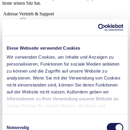
heute seinen Sitz hat.
Adresse
Vertrieb & Support
KNF Verder B.V.
Regional Office Belgium
Kontichsesteenweg 17
Diese Webseite verwendet Cookies
2630 Aartselaar
Google Maps
Wir verwenden Cookies, um Inhalte und Anzeigen zu
Telefon
+32 3 871 96 24
personalisieren, Funktionen für soziale Medien anbieten
Fax
+32 3 871 96 28
zu können und die Zugriffe auf unsere Website zu
E-Mail
info@knf.be
analysieren. Wenn Sie mit der Verwendung von Cookies
nicht einverstanden sind, können Sie deren Funktionen
Dieser Inhalt erfordert Ihre Zustimmung
Um diesen Inhalt anzuzeigen, akzeptieren Sie bitte
Marketing-
auf der Website nicht nutzen. Außerdem geben wir
Cookies
. Dadurch können wir Videos und Karten von externen
Informationen zu Ihrer Verwendung unserer Website an
Plattformen anzeigen.
unsere Partner für soziale Medien, Werbung und
Analysen weiter. Unsere Partner führen diese
MARKETING-COOKIES AKZEPTIEREN
Informationen möglicherweise mit weiteren Daten
Einwilligungsauswahl
Mehr über KNF erfahren
zusammen, die Sie ihnen bereitgestellt haben oder die
Notwendig