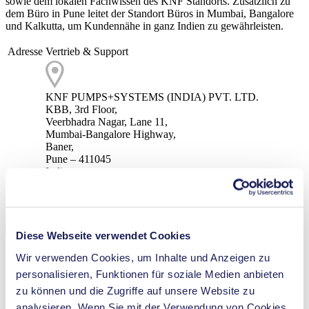
sowie dem lokalen Fachwissen des KNF Standorts. Zusätzlich zu
dem Büro in Pune leitet der Standort Büros in Mumbai, Bangalore
und Kalkutta, um Kundennähe in ganz Indien zu gewährleisten.
Adresse
Vertrieb & Support
KNF PUMPS+SYSTEMS (INDIA) PVT. LTD.
KBB, 3rd Floor,
Veerbhadra Nagar, Lane 11,
Mumbai-Bangalore Highway,
Baner,
Pune – 411045
India
Google Maps
Telefon
+91 - 82370 08923 & +91 - 82370 13923
E-Mail
info.in@knf.com
Diese Webseite verwendet Cookies
Dieser Inhalt erfordert Ihre Zustimmung
Um diesen Inhalt anzuzeigen, akzeptieren Sie bitte
Marketing-
Wir verwenden Cookies, um Inhalte und Anzeigen zu
Cookies
. Dadurch können wir Videos und Karten von externen
personalisieren, Funktionen für soziale Medien anbieten
Plattformen anzeigen.
zu können und die Zugriffe auf unsere Website zu
analysieren. Wenn Sie mit der Verwendung von Cookies