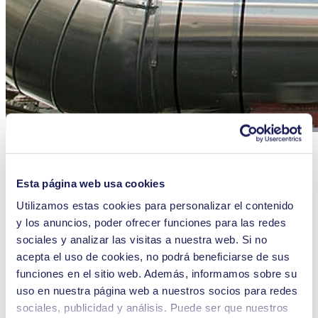
Como un espejismo en el desierto, la perspectiva de un futuro en el
que los combustibles no sean a base de petróleo ni de gas parece
estar cada vez más lejana. Por eso, mientras tanto, las bombas de
Esta página web usa cookies
KNF instaladas en Qatar están ayudando a mantener la calidad del
combustible que se utiliza hoy para el transporte en todo el mundo.
Utilizamos estas cookies para personalizar el contenido
y los anuncios, poder ofrecer funciones para las redes
Pearl GTL, 90 kilómetros al norte de Doha, es la mayor planta de
sociales y analizar las visitas a nuestra web. Si no
licuado de gas natural del planeta. Esta moderna instalación es una
empresa conjunta entre Shell y Qatar Petroleum que lleva desde
acepta el uso de cookies, no podrá beneficiarse de sus
finales de 2011 produciendo diésel y combustibles para aviación de
funciones en el sitio web. Además, informamos sobre su
combustión más limpia, aceites para lubricantes avanzados y otros
uso en nuestra página web a nuestros socios para redes
productos clave. Su rendimiento es tan grande que genera diésel
suficiente para llenar el depósito de más de 160.000 coches al día, y
sociales, publicidad y análisis. Puede ser que nuestros
sus productos se utilizan en todos los grandes mercados de energía