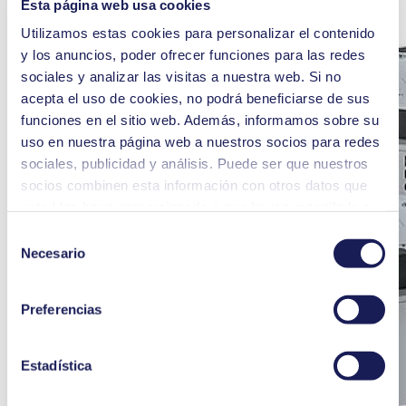
Esta página web usa cookies
Utilizamos estas cookies para personalizar el contenido
y los anuncios, poder ofrecer funciones para las redes
sociales y analizar las visitas a nuestra web. Si no
acepta el uso de cookies, no podrá beneficiarse de sus
funciones en el sitio web. Además, informamos sobre su
uso en nuestra página web a nuestros socios para redes
sociales, publicidad y análisis. Puede ser que nuestros
socios combinen esta información con otros datos que
usted les haya proporcionado o que hayan recopilado a
partir del uso que usted haya hecho de sus servicios.
Selección
Usted puede revocar su consentimiento en cualquier
Necesario
de
momento: solo tiene que hacer clic en «Cookies» al final
consentimiento
de la página web y eliminar la marca de verificación.
Preferencias
Encontrará información más detallada sobre las cookies
que utilizamos, su finalidad, su base jurídica y la
duración del almacenamiento de los datos en
Estadística
nuestra
Política de privacidad.