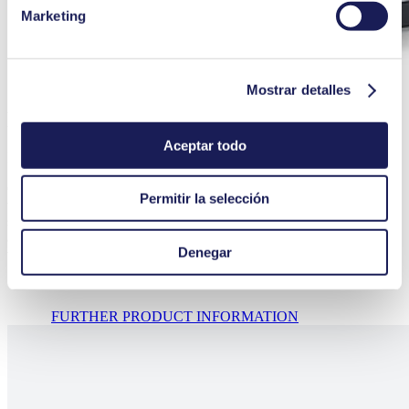
Marketing
Mostrar detalles
Diaphragm Vacuum Pump
Aceptar todo
LABOPORT® N 820
Chemically resistant, compact and oil-free diaphragm vacuum pump
Permitir la selección
with manual speed control for adjusting the pump capacity to your
specific application. Suitable for a wide range of Laboratory
applications including extremely aggressive/corrosive gasses and
Denegar
vapors.
FURTHER PRODUCT INFORMATION