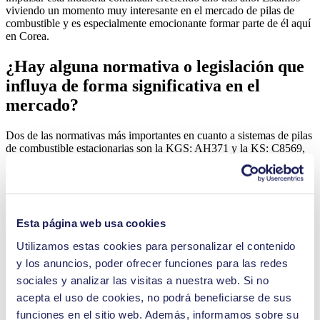
viviendo un momento muy interesante en el mercado de pilas de
combustible y es especialmente emocionante formar parte de él aquí
en Corea.
¿Hay alguna normativa o legislación que
influya de forma significativa en el
mercado?
Dos de las normativas más importantes en cuanto a sistemas de pilas
de combustible estacionarias son la KGS: AH371 y la KS: C8569,
que recogen los estándares de seguridad básicos. Para cumplir estos
estándares, las pilas de combustible han de superar inspecciones
periódicas que incluyen una prueba de funcionamiento de cada uno
de sus componentes y del sistema en su conjunto. La inspección se
centra principalmente en la seguridad y se comprueban aspectos
Esta página web usa cookies
como que la ventilación sea adecuada, la capacidad de apagado de
emergencia y la hermeticidad. Como mínimo, los sistemas de pilas
Utilizamos estas cookies para personalizar el contenido
de combustible deben cumplir la norma KGS: AH371 para poder
y los anuncios, poder ofrecer funciones para las redes
salir al mercado. Si obtienen la certificación KS: C8569, los sistemas
pueden llevar el sello de aprobación oficial del gobierno coreano.
sociales y analizar las visitas a nuestra web. Si no
acepta el uso de cookies, no podrá beneficiarse de sus
funciones en el sitio web. Además, informamos sobre su