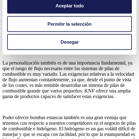
La velocidad de flujo variable es fundamental en el caso de las
Aceptar todo
bombas de gas utilizadas en estas aplicaciones, ya que los sistemas
de pilas de combustible requieren un flujo preciso de gas natural
hasta el reformador para generar hidrógeno y para reconducir el
Permitir la selección
hidrógeno a la pila. Las bombas de los sistemas de pilas de
combustible tienen que tener al principio una velocidad de flujo
menor que debe aumentar una vez que el sistema funciona a plena
potencia, por lo que el control del flujo es esencial.
Denegar
La personalización también es de una importancia fundamental, ya
que el rango de flujo necesario entre los sistemas de pilas de
combustible es muy variado. Las exigencias relativas a la velocidad
de flujo aumentan constantemente, ya que, desde el punto de vista
de los costes, es más rentable desarrollar un sistema de pilas de
combustible grande que varios pequeños. KNF ofrece una amplia
gama de productos capaces de satisfacer estas exigencias.
Poder ofrecer bombas estancas también es una gran ventaja que
tenemos con respecto a nuestros competidores en el negocio de pilas
de combustible e hidrógeno. El hidrógeno es un gas volátil difícil de
manejar y que se escapa con facilidad, por lo que la estanqueidad es