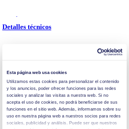
Detalles técnicos
Velocidad de flujo (máx.)
100 l/min
Presión de servicio (máx.)
1
bar (rel.)
Vacío final (máx.)
30
mbar (abs.)
Esta página web usa cookies
Opciones para el material de la válvula
Acero inoxidable
Revestimiento de
Utilizamos estas cookies para personalizar el contenido
Opciones para el material del diafragma
PTFE
y los anuncios, poder ofrecer funciones para las redes
Opciones para el material del cabezal de la
Acero inoxidable
sociales y analizar las visitas a nuestra web. Si no
bomba
acepta el uso de cookies, no podrá beneficiarse de sus
Opciones de tipos de motor
CA
funciones en el sitio web. Además, informamos sobre su
Características
uso en nuestra página web a nuestros socios para redes
sociales, publicidad y análisis. Puede ser que nuestros