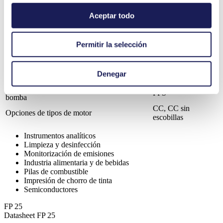
Baja pulsación
Aceptar todo
Certificación NSF
Velocidad de flujo (máx.)
0.25 l/min
Permitir la selección
Presión de servicio (máx.)
1
bar (rel.)
Altura de aspiración (máx.)
3
mH₂O
Opciones para el material de la válvula
FFKM, EPDM
Denegar
Opciones para el material del diafragma
PTFE, EPDM
Opciones para el material del cabezal de la
PPS
bomba
CC, CC sin
Opciones de tipos de motor
escobillas
Instrumentos analíticos
Limpieza y desinfección
Monitorización de emisiones
Industria alimentaria y de bebidas
Pilas de combustible
Impresión de chorro de tinta
Semiconductores
FP 25
Datasheet FP 25