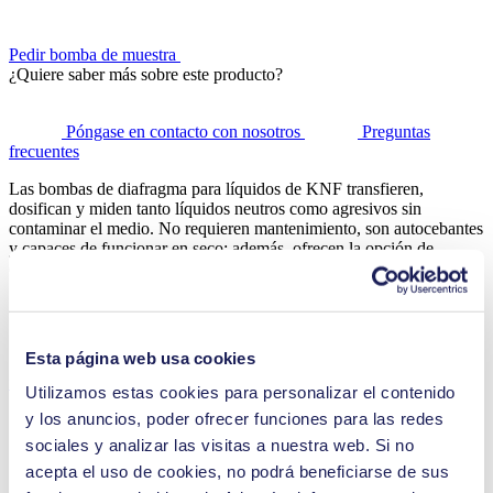
Pedir bomba de muestra
¿Quiere saber más sobre este producto?
Póngase en contacto con nosotros
Preguntas
frecuentes
Las bombas de diafragma para líquidos de KNF transfieren,
dosifican y miden tanto líquidos neutros como agresivos sin
contaminar el medio. No requieren mantenimiento, son autocebantes
y capaces de funcionar en seco; además, ofrecen la opción de
diferentes tipos de motor y de control.
¿Quiere saber más sobre este producto?
Esta página web usa cookies
Póngase en contacto con nosotros
Preguntas
frecuentes
Utilizamos estas cookies para personalizar el contenido
y los anuncios, poder ofrecer funciones para las redes
Detalles técnicos
sociales y analizar las visitas a nuestra web. Si no
acepta el uso de cookies, no podrá beneficiarse de sus
Características