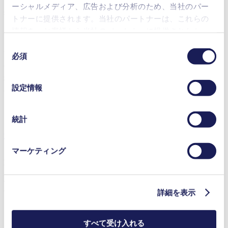
モーターの種類、電圧、そしてポンプメディアなどすべてを
ーシャルメディア、広告および分析のため、当社のパー
考慮しなくてはなりません。
トナーに提供されます。当社のパートナーは、これらの
情報を、お客様から当社のパートナーに提供されたか、
または本サービスのご利用に際して収集されたその他の
同
ポンプの注文方法は？
データと組み合わせる場合があります。お客様の同意登
必須
意
録は、ウェブサイトの末尾に記載されている「Cookies」
注文の際には、セールスエンジニアにご連絡いただき、お見
の
積もりをご依頼ください。既にお見積りを頂いているのであ
をクリックし、チェックマークを外していただけば、い
選
設定情報
れば、カスタマーサービス代表/セールスサポートに発注の
つでも取り消すことができます。
択
ご連絡をしてください。
使用されるクッキーおよびその目的、法的根拠ならびに
保存期間の詳細については、当社の[プライバシーポリシ
統計
ー]をご覧ください。
連絡先
プライバシーポリシー
マーケティング
KNF製品の価格および在庫は？
価格と在庫は製品の種類やカスタムの仕様によって変わりま
す。詳しくは、担当セールスエンジニアにお問い合わせくだ
詳細を表示
さい。
すべて受け入れる