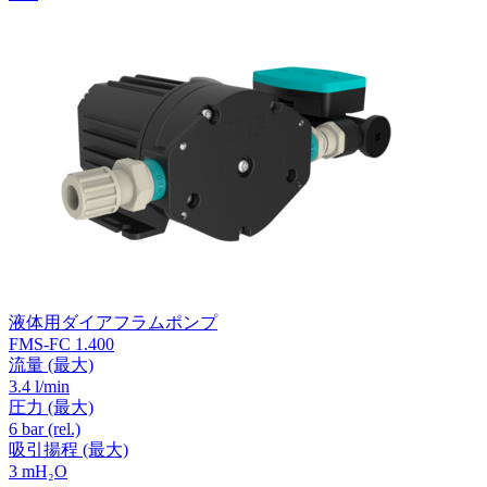
液体用ダイアフラムポンプ
FMS-FC 1.400
流量
(最大)
3.4 l/min
圧力
(最大)
6
bar (rel.)
吸引揚程
(最大)
3
mH₂O