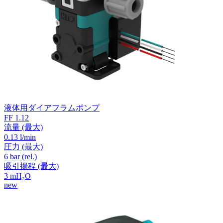
液体用ダイアフラムポンプ
FF 1.12
流量
(最大)
0.13 l/min
圧力
(最大)
6
bar (rel.)
吸引揚程
(最大)
3
mH₂O
new