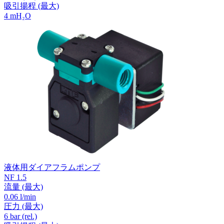
吸引揚程
(最大)
4
mH₂O
液体用ダイアフラムポンプ
NF 1.5
流量
(最大)
0.06 l/min
圧力
(最大)
6
bar (rel.)