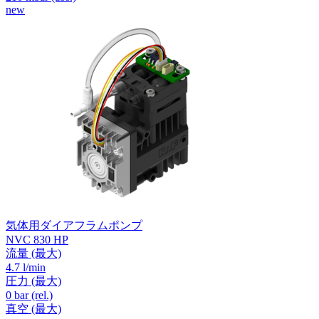
new
気体用ダイアフラムポンプ
NVC 830 HP
流量
(最大)
4.7 l/min
圧力
(最大)
0
bar (rel.)
真空
(最大)