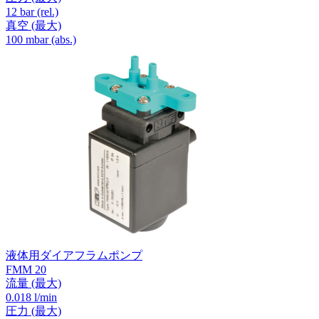
12
bar (rel.)
真空
(最大)
100
mbar (abs.)
液体用ダイアフラムポンプ
FMM 20
流量
(最大)
0.018 l/min
圧力
(最大)