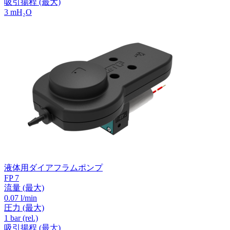
吸引揚程
(最大)
3
mH₂O
液体用ダイアフラムポンプ
FP 7
流量
(最大)
0.07 l/min
圧力
(最大)
1
bar (rel.)
吸引揚程
(最大)