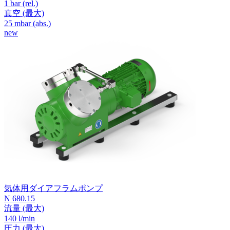
1
bar (rel.)
真空
(最大)
25
mbar (abs.)
new
気体用ダイアフラムポンプ
N 680.15
流量
(最大)
140 l/min
圧力
(最大)