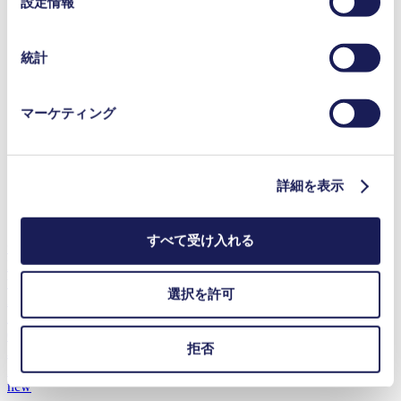
設定情報
つでも取り消すことができます。
択
使用されるクッキーおよびその目的、法的根拠ならびに
保存期間の詳細については、当社の[プライバシーポリシ
統計
ー]をご覧ください。
プライバシーポリシー
マーケティング
詳細を表示
すべて受け入れる
気体用ダイアフラムポンプ
NP 20
流量
(最大)
選択を許可
2.4 l/min
圧力
(最大)
0
bar (rel.)
拒否
真空
(最大)
240
mbar (abs.)
new