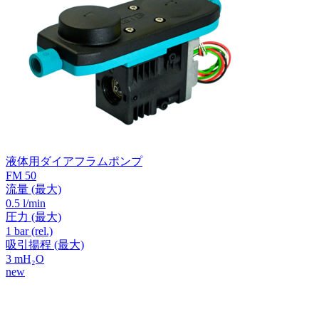
液体用ダイアフラムポンプ
FM 50
流量
(最大)
0.5 l/min
圧力
(最大)
1
bar (rel.)
吸引揚程
(最大)
3
mH₂O
new