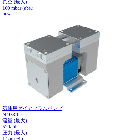
真空
(最大)
160
mbar (abs.)
new
気体用ダイアフラムポンプ
N 938.1.2
流量
(最大)
53 l/min
圧力
(最大)
1
bar (rel.)