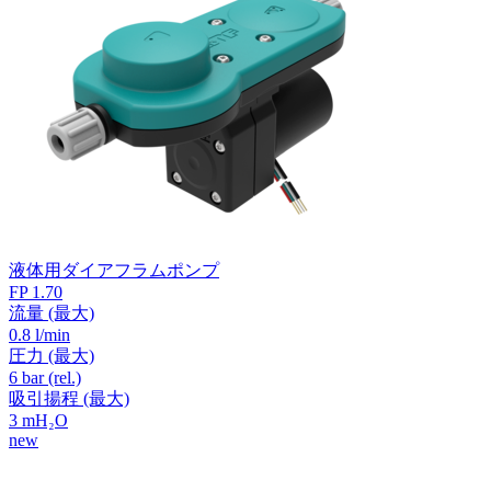
液体用ダイアフラムポンプ
FP 1.70
流量
(最大)
0.8 l/min
圧力
(最大)
6
bar (rel.)
吸引揚程
(最大)
3
mH₂O
new