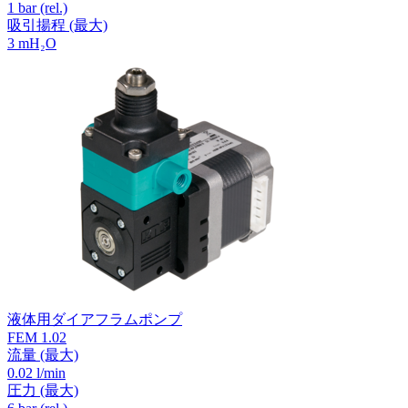
1
bar (rel.)
吸引揚程
(最大)
3
mH₂O
液体用ダイアフラムポンプ
FEM 1.02
流量
(最大)
0.02 l/min
圧力
(最大)