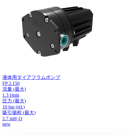
液体用ダイアフラムポンプ
FP 2.150
流量
(最大)
1.3 l/min
圧力
(最大)
10
bar (rel.)
吸引揚程
(最大)
2.7
mH₂O
new