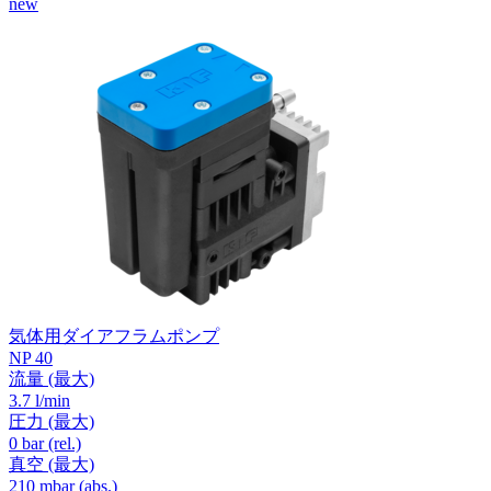
new
気体用ダイアフラムポンプ
NP 40
流量
(最大)
3.7 l/min
圧力
(最大)
0
bar (rel.)
真空
(最大)
210
mbar (abs.)