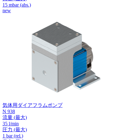
15
mbar (abs.)
new
気体用ダイアフラムポンプ
N 938
流量
(最大)
35 l/min
圧力
(最大)
1
bar (rel.)