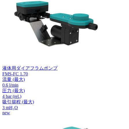
液体用ダイアフラムポンプ
FMS-FC 1.70
流量
(最大)
0.6 l/min
圧力
(最大)
4
bar (rel.)
吸引揚程
(最大)
3
mH₂O
new