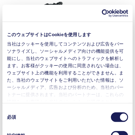
このウェブサイトはCookieを使用します
当社はクッキーを使用してコンテンツおよび広告をパー
ソナライズし、ソーシャルメディア向けの機能提供を可
能にし、当社のウェブサイトへのトラフィックを解析し
ます。お客様がクッキーの使用に同意されない場合は、
ウェブサイト上の機能を利用することができません。ま
た、当社のウェブサイトをご利用いただいた情報は、ソ
揺動ピストン型ガスポンプ
NPK 02
ーシャルメディア、広告および分析のため、当社のパー
流量
(最大)
トナーに提供されます。当社のパートナーは、これらの
1.8 l/min
情報を、お客様から当社のパートナーに提供されたか、
圧力
(最大)
または本サービスのご利用に際して収集されたその他の
2.1
bar (rel.)
同
真空
(最大)
データと組み合わせる場合があります。お客様の同意登
必須
意
400
mbar (abs.)
録は、ウェブサイトの末尾に記載されている「Cookies」
の
new
をクリックし、チェックマークを外していただけば、い
選