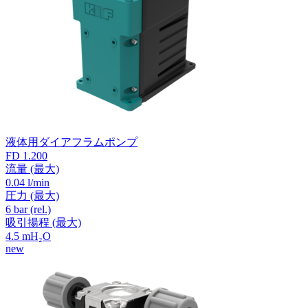
液体用ダイアフラムポンプ
FD 1.200
流量
(最大)
0.04 l/min
圧力
(最大)
6
bar (rel.)
吸引揚程
(最大)
4.5
mH₂O
new