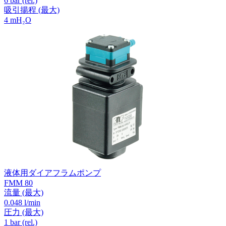
6
bar (rel.)
吸引揚程
(最大)
4
mH₂O
液体用ダイアフラムポンプ
FMM 80
流量
(最大)
0.048 l/min
圧力
(最大)
1
bar (rel.)