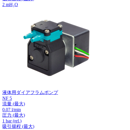
2
mH₂O
液体用ダイアフラムポンプ
NF 5
流量
(最大)
0.07 l/min
圧力
(最大)
1
bar (rel.)
吸引揚程
(最大)