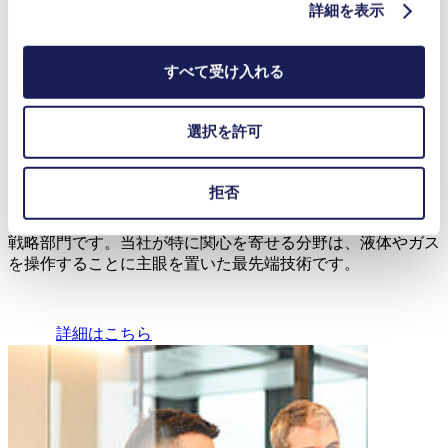
詳細を表示
KNFは多くの革新的なポンプ機能を開発し、高度なカスタ
マイズのため特別な技術を提供しています。KNFテクノロ
ジーハブで、これらのポンプ技術の一部をご覧ください。
すべて受け入れる
続きを読む
選択を許可
イノベーションによって動かされる
拒否
KNF Starterは新技術や新事業の発掘、開発、拡大を担当する
戦略部門です。当社が特に関心を寄せる分野は、液体やガス
を操作することに主眼を置いた最先端技術です。
詳細はこちら