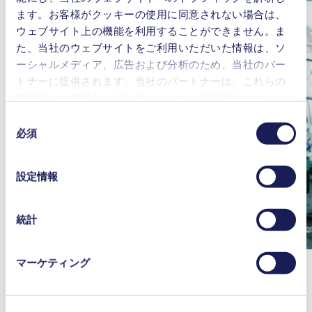
ます。お客様がクッキーの使用に同意されない場合は、
ウェブサイト上の機能を利用することができません。ま
た、当社のウェブサイトをご利用いただいた情報は、ソ
ーシャルメディア、広告および分析のため、当社のパー
トナーに提供されます。当社のパートナーは、これらの
情報を、お客様から当社のパートナーに提供されたか、
または本サービスのご利用に際して収集されたその他の
同
データと組み合わせる場合があります。お客様の同意登
必須
意
録は、ウェブサイトの末尾に記載されている「Cookies」
の
をクリックし、チェックマークを外していただけば、い
選
設定情報
つでも取り消すことができます。
択
使用されるクッキーおよびその目的、法的根拠ならびに
保存期間の詳細については、当社の[プライバシーポリシ
統計
ー]をご覧ください。
プライバシーポリシー
マーケティング
KNF テクノロジーハブ
ダイアフラムポンプ技術のリーディングカンパニーとして、