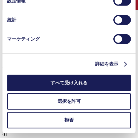
設定情報
つでも取り消すことができます。
択
使用されるクッキーおよびその目的、法的根拠ならびに
保存期間の詳細については、当社の[プライバシーポリシ
統計
ー]をご覧ください。
プライバシーポリシー
マーケティング
詳細を表示
KNFと提携して、画期的な周波数透過
窓を開発したnu glass
すべて受け入れる
通信周波数を透過させるガラス加工で知られるスイスのスタ
ートアップ企業が、KNFと緊密に連携して革新的技術を開
選択を許可
発しました。
拒否
もっと見る
01