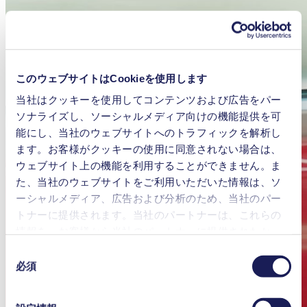
このウェブサイトはCookieを使用します
当社はクッキーを使用してコンテンツおよび広告をパー
ソナライズし、ソーシャルメディア向けの機能提供を可
能にし、当社のウェブサイトへのトラフィックを解析し
ます。お客様がクッキーの使用に同意されない場合は、
ウェブサイト上の機能を利用することができません。ま
た、当社のウェブサイトをご利用いただいた情報は、ソ
ーシャルメディア、広告および分析のため、当社のパー
トナーに提供されます。当社のパートナーは、これらの
情報を、お客様から当社のパートナーに提供されたか、
または本サービスのご利用に際して収集されたその他の
同
データと組み合わせる場合があります。お客様の同意登
必須
意
録は、ウェブサイトの末尾に記載されている「Cookies」
の
をクリックし、チェックマークを外していただけば、い
選