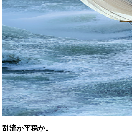
乱流か平穏か。