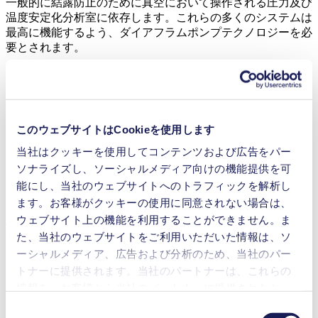
一般的に結露防止のために真空において操作される圧力及び
温度安定化分析室に依存します。これらの多くのシステムは
最高に機能するよう、ダイアフラムポンプテクノロジーを必
要とされます。
問題点：調整可能なパラメータ化可能
なオプションの欠如
このウェブサイトはCookieを使用します
多くの異なるガスに関連するそのような複雑なプロセスによ
って、KNESTELはレーザ吸収分光学システム用に最適なポ
当社はクッキーを使用してコンテンツおよび広告をパー
ンプが必要でした。アプリケーションは高いガス流量及び最
ソナライズし、ソーシャルメディア向けの機能提供を可
高100 mbar (絶対)までの真空度を必要とします。これはより
能にし、当社のウェブサイトへのトラフィックを解析し
素早い反応時間を可能にし、吸収を最小限に抑えます。リー
ます。お客様がクッキーの使用に同意されない場合は、
クタイト性もまた重要で、それはサンプルのコンタミ及び流
ウェブサイト上の機能を利用することができません。ま
体の損失を防ぐからです。KNESTELはこれらの条件を満た
た、当社のウェブサイトをご利用いただいた情報は、ソ
す幾つかのポンプを見つけましたが、レーザー吸収分光法シ
ーシャルメディア、広告および分析のため、当社のパー
ステムに必要である流量制御オプションがありませんでし
た。
トナーに提供されます。当社のパートナーは、これらの
情報を、お客様から当社のパートナーに提供されたか、
または本サービスのご利用に際して収集されたその他の
同