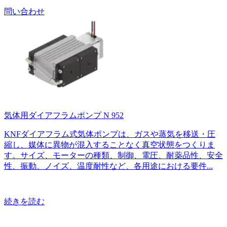
問い合わせ
気体用ダイアフラムポンプ N 952
KNFダイアフラム式気体ポンプは、ガスや蒸気を移送・圧
縮し、媒体に異物が混入することなく真空状態をつくりま
す。サイズ、モーターの種類、制御、電圧、耐薬品性、安全
性、振動、ノイズ、温度耐性など、各用途における要件...
続きを読む