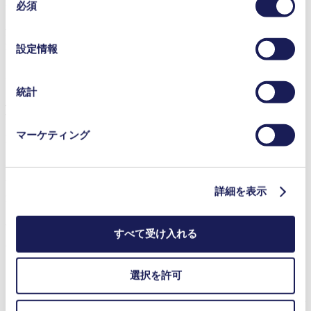
KNESTELの製品マネージャーであるロビン・マンによる
データと組み合わせる場合があります。お客様の同意登
必須
意
と、「LASシステムが理想的に機能するには、調整可能な流
録は、ウェブサイトの末尾に記載されている「Cookies」
の
量を持つことが重要である」、と述べています。「必要な流
をクリックし、チェックマークを外していただけば、い
選
量と真空度を提供することが可能な幾つかのオプションがあ
設定情報
つでも取り消すことができます。
択
りました。でも、当社が必要としていた調整力を可能とする
使用されるクッキーおよびその目的、法的根拠ならびに
ポンプを見つけるのには苦労しました。」
保存期間の詳細については、当社の[プライバシーポリシ
統計
ー]をご覧ください。
解決策：BLDCモータ装備のKNF N 952
プライバシーポリシー
マーケティング
KNF N 952 ダイアフラムポンプはこの課題をクリアしまし
た。最大流量36 l/minと到達真空度を1.5 mbar (絶対)まで下げ
て。多種多様な耐薬性や耐温度性ポンプ材料オプションが可
能で、メンテナンスフリー操作及びコンタミフリーで流体移
詳細を表示
送が可能です。N 952は最先端のパラメータ化可能なブラシ
レスDCモータが採用されており、RPMレンジで正確な速度
制御を可能とします。これはKNESTELのガス分析器具用の
すべて受け入れる
必要条件である調整可能な流体流量を可能とします。
選択を許可
「KNFポンプは当社が必要としていた最大流量及び到達真
空度を提供することができただけではなく、他社のポンプが