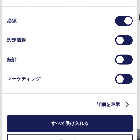
情報を、お客様から当社のパートナーに提供されたか、
または本サービスのご利用に際して収集されたその他の
同
データと組み合わせる場合があります。お客様の同意登
必須
意
録は、ウェブサイトの末尾に記載されている「Cookies」
の
をクリックし、チェックマークを外していただけば、い
選
設定情報
つでも取り消すことができます。
択
使用されるクッキーおよびその目的、法的根拠ならびに
保存期間の詳細については、当社の[プライバシーポリシ
統計
SC 840G
ー]をご覧ください。
プライバシーポリシー
Learn More About Our LABOPORT®
マーケティング
Series
詳細を表示
すべて受け入れる