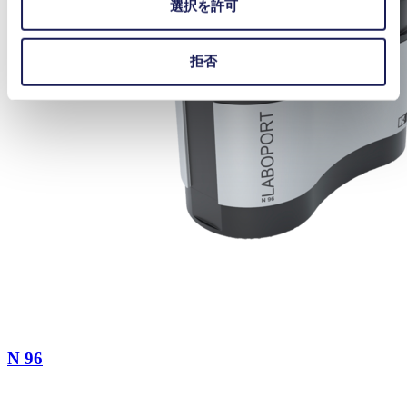
選択を許可
拒否
N 96