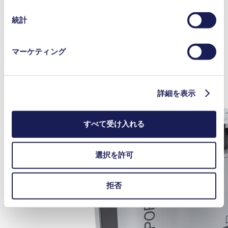
使用されるクッキーおよびその目的、法的根拠ならびに
保存期間の詳細については、当社の[プライバシーポリシ
統計
ー]をご覧ください。
プライバシーポリシー
マーケティング
N 96
詳細を表示
すべて受け入れる
選択を許可
拒否