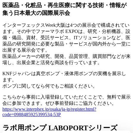
医薬品・化粧品・再生医療に関する技術・情報が
集う日本最大の国際展示会
インターフェックスWeek大阪は4つの展示会で構成されてい
ます。その中でファーマラボ EXPOは、研究・分析機器、設
備・備品、資材、受託サービス、ITソリューションなど、医
薬品の研究開発に必要な製品・サービスが国内外から一堂に
出展する展示会です。
医薬品メーカーの研究、開発、品質管理、購買部門などが来
場し、出展企業と活発な商談を行っています。
KNFジャパンは真空ポンプ・液体用ポンプの実機を展示し
ます。
ポンプに関してなら何でもご相談ください。
こちらから事前に入場登録していただくことで、無料で展示
会に参加できます。ぜひ事前登録にご協力ください。
https://www.interphex.jp/osaka/ja-jp/register.html?
code=0988485925399534-53P
ラボ用ポンプ LABOPORTシリーズ