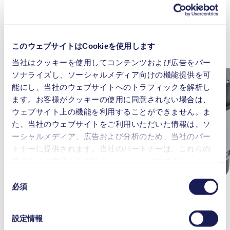
このウェブサイトはCookieを使用します
当社はクッキーを使用してコンテンツおよび広告をパー
ソナライズし、ソーシャルメディア向けの機能提供を可
能にし、当社のウェブサイトへのトラフィックを解析し
ます。お客様がクッキーの使用に同意されない場合は、
ウェブサイト上の機能を利用することができません。ま
た、当社のウェブサイトをご利用いただいた情報は、ソ
ーシャルメディア、広告および分析のため、当社のパー
トナーに提供されます。当社のパートナーは、これらの
情報を、お客様から当社のパートナーに提供されたか、
または本サービスのご利用に際して収集されたその他の
同
データと組み合わせる場合があります。お客様の同意登
必須
意
録は、ウェブサイトの末尾に記載されている「Cookies」
の
をクリックし、チェックマークを外していただけば、い
選
設定情報
つでも取り消すことができます。
択