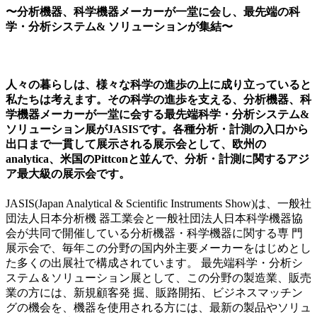
〜分析機器、科学機器メーカーが一堂に会し、最先端の科
学・分析システム& ソリューションが集結〜
人々の暮らしは、様々な科学の進歩の上に成り立っていると
私たちは考えます。その科学の進歩を支える、分析機器、科
学機器メーカーが一堂に会する最先端科学・分析システム&
ソリューション展がJASISです。各種分析・計測の入口から
出口まで一貫して展示される展示会として、欧州の
analytica、米国のPittconと並んで、分析・計測に関するアジ
ア最大級の展示会です。
JASIS(Japan Analytical & Scientific Instruments Show)は、一般社
団法人日本分析機 器工業会と一般社団法人日本科学機器協
会が共同で開催している分析機器・科学機器に関する専 門
展示会で、毎年この分野の国内外主要メーカーをはじめとし
た多くの出展社で構成されています。 最先端科学・分析シ
ステム＆ソリューション展として、この分野の製造業、販売
業の方には、新規顧客発 掘、販路開拓、ビジネスマッチン
グの機会を、機器を使用される方には、最新の製品やソリュ