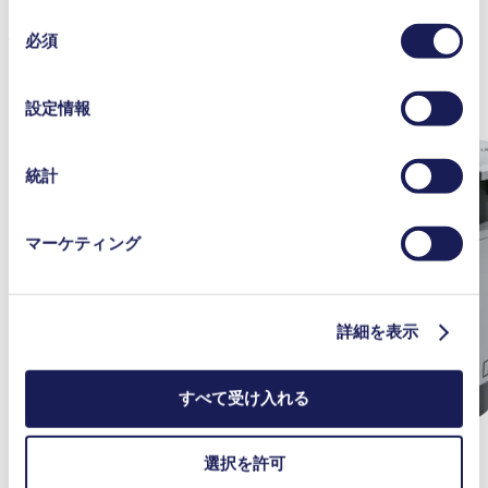
または本サービスのご利用に際して収集されたその他の
同
N 820 G
データと組み合わせる場合があります。お客様の同意登
必須
意
録は、ウェブサイトの末尾に記載されている「Cookies」
の
をクリックし、チェックマークを外していただけば、い
選
設定情報
つでも取り消すことができます。
択
使用されるクッキーおよびその目的、法的根拠ならびに
保存期間の詳細については、当社の[プライバシーポリシ
統計
ー]をご覧ください。
プライバシーポリシー
マーケティング
詳細を表示
すべて受け入れる
選択を許可