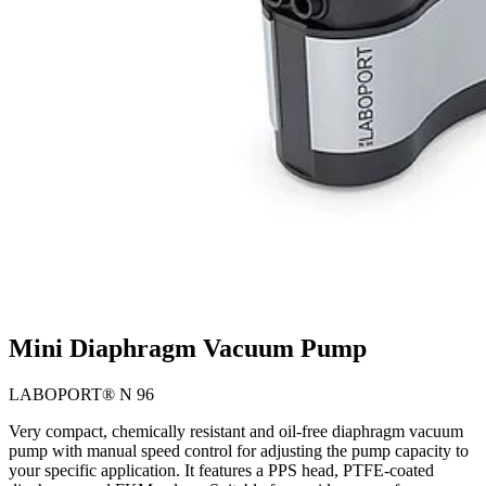
Mini Diaphragm Vacuum Pump
LABOPORT® N 96
Very compact, chemically resistant and oil-free diaphragm vacuum
pump with manual speed control for adjusting the pump capacity to
your specific application. It features a PPS head, PTFE-coated