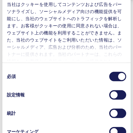
当社はクッキーを使用してコンテンツおよび広告をパー
ソナライズし、ソーシャルメディア向けの機能提供を可
能にし、当社のウェブサイトへのトラフィックを解析し
Diaphragm Vacuum Pump
ます。お客様がクッキーの使用に同意されない場合は、
ウェブサイト上の機能を利用することができません。ま
LABOPORT® N 820 G
た、当社のウェブサイトをご利用いただいた情報は、ソ
Chemically resistant, compact and oil-free diaphragm vacuum pump
ーシャルメディア、広告および分析のため、当社のパー
with manual speed control for adjusting the pump capacity to your
トナーに提供されます。当社のパートナーは、これらの
specific application. Suitable for a wide range of Laboratory
情報を、お客様から当社のパートナーに提供されたか、
applications including extremely aggressive/corrosive gasses and
vapors.
または本サービスのご利用に際して収集されたその他の
同
データと組み合わせる場合があります。お客様の同意登
必須
意
録は、ウェブサイトの末尾に記載されている「Cookies」
の
FURTHER PRODUCT INFORMATION
をクリックし、チェックマークを外していただけば、い
選
設定情報
つでも取り消すことができます。
択
使用されるクッキーおよびその目的、法的根拠ならびに
保存期間の詳細については、当社の[プライバシーポリシ
統計
ー]をご覧ください。
プライバシーポリシー
マーケティング