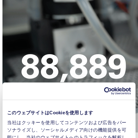
このウェブサイトはCookieを使用します
当社はクッキーを使用してコンテンツおよび広告をパー
ソナライズし、ソーシャルメディア向けの機能提供を可
厳しい動作条件下で実施されたNMP 850.1.2ダイアフラムポ
能にし、当社のウェブサイトへのトラフィックを解析し