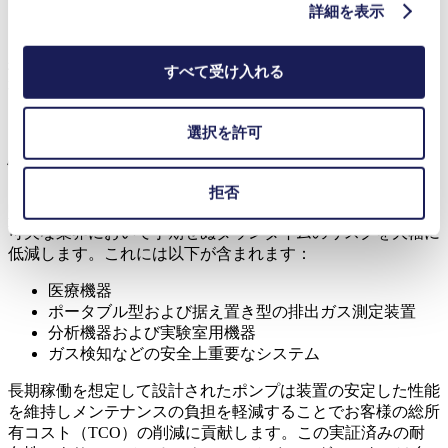
詳細を表示
こうした過酷な使用条件にもかかわらず、ポンプは10万時間
を超えてもメンテナンスや部品交換を一切行わずに安定して
稼働し続けました。この結果は特定の運転条件下における長
すべて受け入れる
期的な耐久性について貴重な知見をもたらしています。
ダウンタイムを最小限に抑える長寿命
選択を許可
性能
拒否
堅牢な設計と卓越した耐久性により、特に継続的な稼働が不
可欠な業界において予期せぬダウンタイムのリスクを大幅に
低減します。これには以下が含まれます：
医療機器
ポータブル型および据え置き型の排出ガス測定装置
分析機器および実験室用機器
ガス検知などの安全上重要なシステム
長期稼働を想定して設計されたポンプは装置の安定した性能
を維持しメンテナンスの負担を軽減することでお客様の総所
有コスト（TCO）の削減に貢献します。この実証済みの耐