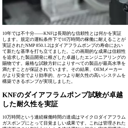
10年では不十分――KNFは長期的な信頼性とは何かを実証
します。規定の運転条件下で10万時間の稼働に耐えることが
実証されたNMP 850.1.2はダイアフラムポンプの寿命におい
て新たな基準を打ち立てました。この画期的な成果は信頼性
を追求した製品開発に根ざした卓越したエンジニアリングの
賜物です。厳格な試験方針によりすべての製品が最高水準を
満たすことが保証されています。その結果、OEMメーカー
がより安全でより効率的、かつより耐久性の高いシステムを
構築できるポンプが実現しました。
KNFのダイアフラムポンプ試験が卓越
した耐久性を実証
10万時間という連続稼働時間の達成はマイクロダイアフラム
ガスポンプにとって目覚ましい成果です。これは管理された