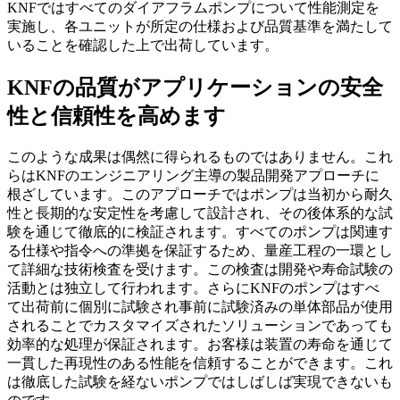
KNFではすべてのダイアフラムポンプについて性能測定を
実施し、各ユニットが所定の仕様および品質基準を満たして
いることを確認した上で出荷しています。
KNFの品質がアプリケーションの安全
性と信頼性を高めます
このような成果は偶然に得られるものではありません。これ
らはKNFのエンジニアリング主導の製品開発アプローチに
根ざしています。このアプローチではポンプは当初から耐久
性と長期的な安定性を考慮して設計され、その後体系的な試
験を通じて徹底的に検証されます。すべてのポンプは関連す
る仕様や指令への準拠を保証するため、量産工程の一環とし
て詳細な技術検査を受けます。この検査は開発や寿命試験の
活動とは独立して行われます。さらにKNFのポンプはすべ
て出荷前に個別に試験され事前に試験済みの単体部品が使用
されることでカスタマイズされたソリューションであっても
効率的な処理が保証されます。お客様は装置の寿命を通じて
一貫した再現性のある性能を信頼することができます。これ
は徹底した試験を経ないポンプではしばしば実現できないも