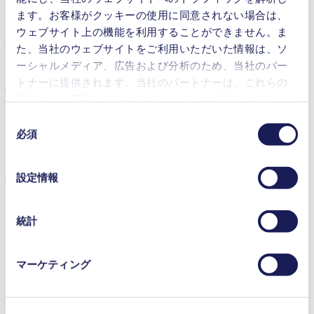
ンプの試験により長期的な信頼性が評価されました。
ます。お客様がクッキーの使用に同意されない場合は、
ウェブサイト上の機能を利用することができません。ま
信頼性試験：10万時間寿命試験の詳細
た、当社のウェブサイトをご利用いただいた情報は、ソ
ーシャルメディア、広告および分析のため、当社のパー
KNFでは実使用環境における信頼性を把握しお客様に信頼
トナーに提供されます。当社のパートナーは、これらの
性の高い寿命情報を提供するため、過酷な条件下でのダイア
情報を、お客様から当社のパートナーに提供されたか、
フラムポンプの長期試験を定期的に実施しています。この寿
または本サービスのご利用に際して収集されたその他の
同
命試験の目的は単純明快でした。それはNMP 850.1.2 ダイア
データと組み合わせる場合があります。お客様の同意登
必須
フラムガスポンプが特定の動作点においてどの程度の期間、
意
録は、ウェブサイトの末尾に記載されている「Cookies」
機能を維持できるかを明らかにすることです。KNFの試験
の
施設にそれぞれ5台ずつ計2セットのポンプを設置し過酷な実
をクリックし、チェックマークを外していただけば、い
選
設定情報
験環境下で連続運転を行いました。
つでも取り消すことができます。
択
使用されるクッキーおよびその目的、法的根拠ならびに
過酷な環境を再現するためポンプは以下の条件にさらされま
保存期間の詳細については、当社の[プライバシーポリシ
した：
統計
ー]をご覧ください。
周囲温度40°C（このポンプタイプで許容される最高
プライバシーポリシー
値）
マーケティング
湿度40～60%
0.5 barの過圧
試験装置に設置された他のポンプからの振動