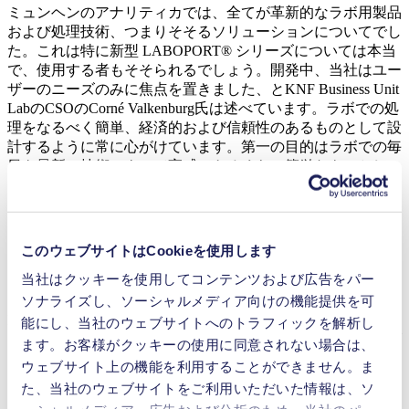
ミュンヘンのアナリティカでは、全てが革新的なラボ用製品
および処理技術、つまりそそるソリューションについてでし
た。これは特に新型 LABOPORT® シリーズについては本当
で、使用する者もそそられるでしょう。開発中、当社はユー
ザーのニーズのみに焦点を置きました、とKNF Business Unit
LabのCSOのCorné Valkenburg氏は述べています。ラボでの処
理をなるべく簡単、経済的および信頼性のあるものとして設
計するように常に心がけています。第一の目的はラボでの毎
日を最新の技術によって実感できるくらい簡単なものとし、
そして作業が楽しいということを保証することです。ユーザ
ーの欲しいそのままに。
このウェブサイトはCookieを使用します
カスタマイズおよびモジュラー
当社はクッキーを使用してコンテンツおよび広告をパー
ソナライズし、ソーシャルメディア向けの機能提供を可
KNFの新世代真空ポンプはラボで必要とする人にとってぴ
能にし、当社のウェブサイトへのトラフィックを解析し
ったりと合います。これは当社のカスタマーがカスタマイズ
ます。お客様がクッキーの使用に同意されない場合は、
した真空システムを自分たちで作り、これには環境にやさし
ウェブサイト上の機能を利用することができません。ま
く、溶剤リカバリーや薬品に対する信頼できる保護を可能と
た、当社のウェブサイトをご利用いただいた情報は、ソ
します、とCorné Valkenburgは説明します。