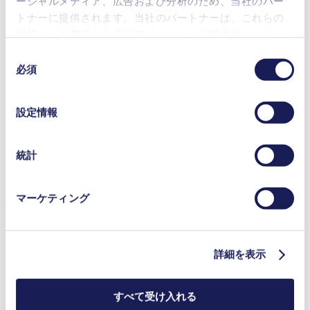
ーシャルメディア、広告および分析のため、当社のパー
トナーに提供されます。当社のパートナーは、これらの
情報を、お客様から当社のパートナーに提供されたか、
システムの心臓部は新型LABOPORT® ベースポンプで、コ
または本サービスのご利用に際して収集されたその他の
ンパクト、耐薬性およびオイルフリーダイアフラム真空ポン
同
データと組み合わせる場合があります。お客様の同意登
プです。パワフルなベースポンプは環境によりやさしいシス
必須
意
テムへと広げることができます。セパレーター、高出力コン
録は、ウェブサイトの末尾に記載されている「Cookies」
の
デンサーや革新的な真空コントローラーなどのような再設計
をクリックし、チェックマークを外していただけば、い
選
設定情報
および向上したシステムコンポーネントのおかげで、
つでも取り消すことができます。
択
LABOPORT®は幅広いラボアプリケーションで使用可能に
使用されるクッキーおよびその目的、法的根拠ならびに
なります。
保存期間の詳細については、当社の[プライバシーポリシ
統計
ー]をご覧ください。
プライバシーポリシー
真空を常に制御する
マーケティング
新型 LABOPORT® シリーズの最新版は見本市で本当に目玉
商品でした：SC 820 G および SC 840 G ポンプシステム用真
詳細を表示
空コントローラー。感覚的な取り扱いと操作の最高の使いや
すさを提供します。非常に正確な真空レギュレーターを装備
する新設計のタッチスクリーンディスプレイは完全なプロセ
すべて受け入れる
ス制御を供します。そして、大型ユーザーインターフェース