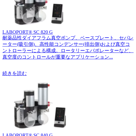
LABOPORT® SC 820 G
耐薬品性ダイアフラム真空ポンプ、ベースプレート、セパレ
ーター(吸引側)、高性能コンデンサー(排出側)および真空コ
ントローラーによる構成。ロータリーエバポレーターなど、
真空度のコントロールが重要なアプリケーション...
続きを読む
LABOPORT® SC 840 G