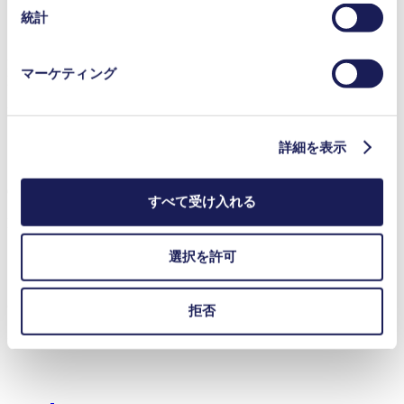
保存期間の詳細については、当社の[プライバシーポリシ
ガス分析
統計
エミッション監視
ー]をご覧ください。
プライバシーポリシー
N 0100
マーケティング
Datasheet N 0100
PDF (812 KB) - データシート - 英語
詳細を表示
Operating Manual N 0100
すべて受け入れる
PDF (2 MB) - 取扱説明書 - 英語
選択を許可
3D CAD Model N 0100.16
拒否
ZIP (6 MB) - CADデータ - 英語