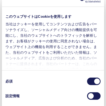
ダイアフラムポンプ
高温ガスの処理が可能
高IP等級
防爆
このウェブサイトはCookieを使用します
当社はクッキーを使用してコンテンツおよび広告をパー
流量 (最大)
100 l/min
ソナライズし、ソーシャルメディア向けの機能提供を可
操作圧力 (最大)
1.5
bar (rel.)
能にし、当社のウェブサイトへのトラフィックを解析し
到達真空度 (最大)
180
mbar (abs.)
ます。お客様がクッキーの使用に同意されない場合は、
PTFE（ポリテトラフルオロエチ
バルブ材料のオプション
ウェブサイト上の機能を利用することができません。ま
レン）
た、当社のウェブサイトをご利用いただいた情報は、ソ
ダイアフラム材料のオプ
PTFE（ポリテトラフルオロエチ
ーシャルメディア、広告および分析のため、当社のパー
ション
レン）
トナーに提供されます。当社のパートナーは、これらの
ポンプヘッド材料のオプ
アルミニウム, ステンレス鋼
情報を、お客様から当社のパートナーに提供されたか、
ション
または本サービスのご利用に際して収集されたその他の
モータータイプのオプシ
同
ACモーター
ョン
データと組み合わせる場合があります。お客様の同意登
必須
意
録は、ウェブサイトの末尾に記載されている「Cookies」
の
農業
をクリックし、チェックマークを外していただけば、い
選
分析機器
設定情報
つでも取り消すことができます。
択
自動車
使用されるクッキーおよびその目的、法的根拠ならびに
化学