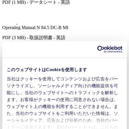
PDF (1 MB) - データシート - 英語
Operating Manual N 84.5 DC-B MI
PDF (3 MB) - 取扱説明書 - 英語
Operating Manuel N 84.4 DC
このウェブサイトはCookieを使用します
PDF (2 MB) - 取扱説明書 - 英語
当社はクッキーを使用してコンテンツおよび広告をパー
ソナライズし、ソーシャルメディア向けの機能提供を可
能にし、当社のウェブサイトへのトラフィックを解析し
3D CAD Model N 84.5
ます。お客様がクッキーの使用に同意されない場合は、
ウェブサイト上の機能を利用することができません。ま
ZIP (127 MB) - CADデータ - 英語
た、当社のウェブサイトをご利用いただいた情報は、ソ
ーシャルメディア、広告および分析のため、当社のパー
トナーに提供されます。当社のパートナーは、これらの