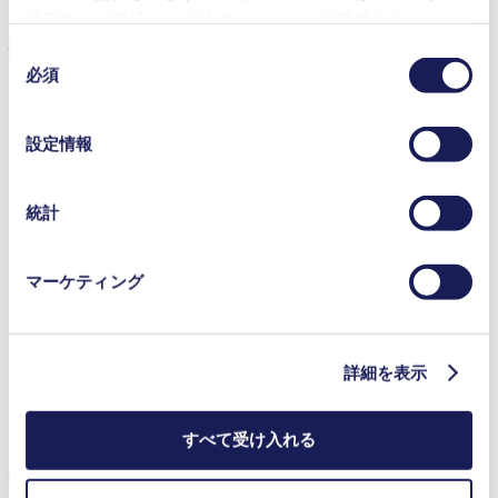
情報を、お客様から当社のパートナーに提供されたか、
技術内容詳細
または本サービスのご利用に際して収集されたその他の
同
データと組み合わせる場合があります。お客様の同意登
必須
意
録は、ウェブサイトの末尾に記載されている「Cookies」
の
をクリックし、チェックマークを外していただけば、い
選
設定情報
つでも取り消すことができます。
択
流量 (最大)
10 l/min
使用されるクッキーおよびその目的、法的根拠ならびに
操作圧力 (最大)
0.1
bar (rel.)
保存期間の詳細については、当社の[プライバシーポリシ
統計
到達真空度 (最大)
1
mbar (abs.)
ー]をご覧ください。
バルブ材料のオプシ
EPDM（エチレンプロピレンジエンゴ
プライバシーポリシー
ョン
ム）
マーケティング
ダイアフラム材料の
PTFEコーティング, PTFE（ポリテトラ
オプション
フルオロエチレン）
ポンプヘッド材料の
アルミニウム
オプション
詳細を表示
モータータイプのオ
ブラシレスDCモーター
プション
すべて受け入れる
特徴