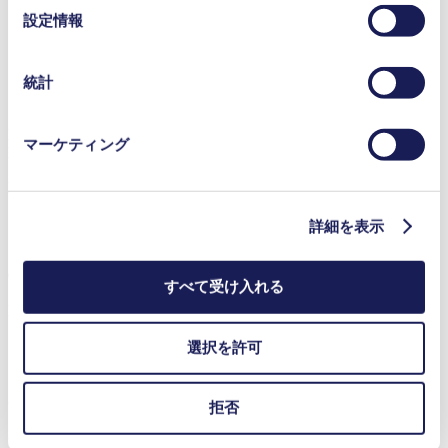
をクリックし、チェックマークを外していただけば、い
選
分析機器
設定情報
つでも取り消すことができます。
択
ガス分析
使用されるクッキーおよびその目的、法的根拠ならびに
エミッション監視
保存期間の詳細については、当社の[プライバシーポリシ
飲食料品
統計
セキュリティ・防衛
ー]をご覧ください。
プライバシーポリシー
NMP 05
マーケティング
Datasheet NMP 05
PDF (1,018 KB) - データシート - 英語
詳細を表示
Operating Manual NMP 05
すべて受け入れる
PDF (908 KB) - 取扱説明書 - 英語
選択を許可
3D CAD Model NMP 05
拒否
ZIP (4 MB) - CADデータ - 英語