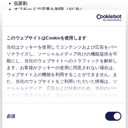
低脈動
オフモードで流量を制限（NC弁）
デジタル式調整が可能なモーター
特徴
ダイアフラムポンプ
このウェブサイトはCookieを使用します
当社はクッキーを使用してコンテンツおよび広告をパー
流量 (最大)
0.45 l/min
ソナライズし、ソーシャルメディア向けの機能提供を可
操作圧力 (最大)
0.45
bar (rel.)
能にし、当社のウェブサイトへのトラフィックを解析し
到達真空度 (最大)
500
mbar (abs.)
ます。お客様がクッキーの使用に同意されない場合は、
EPDM（エチレンプロピレンジエ
バルブ材料のオプション
ウェブサイト上の機能を利用することができません。ま
ンゴム）
た、当社のウェブサイトをご利用いただいた情報は、ソ
ダイアフラム材料のオプ
EPDM（エチレンプロピレンジエ
ーシャルメディア、広告および分析のため、当社のパー
ション
ンゴム）
トナーに提供されます。当社のパートナーは、これらの
ポンプヘッド材料のオプ
PPS（ポリフェニレンサルファイ
情報を、お客様から当社のパートナーに提供されたか、
ション
ド）
または本サービスのご利用に際して収集されたその他の
モータータイプのオプシ
DCモーター, ブラシレスDCモー
同
ョン
ター
データと組み合わせる場合があります。お客様の同意登
必須
意
録は、ウェブサイトの末尾に記載されている「Cookies」
の
医療機器