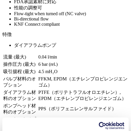
FDA承認素材に対応
性能の調整可
Flow-tight when turned off (NC valve)
Bi-directional flow
KNF Connect compliant
特徴
ダイアフラムポンプ
流量 (最大)
0.04 l/min
操作圧力 (最大)
6
bar (rel.)
吸引揚程 (最大)
4.5
mH₂O
バルブ材料のオ
FFKM, EPDM（エチレンプロピレンジエン
プション
ゴム）
ダイアフラム材
PTFE（ポリテトラフルオロエチレン）,
料のオプション
EPDM（エチレンプロピレンジエンゴム）
ポンプヘッド材
PPS（ポリフェニレンサルファイド）
料のオプション
モータータイプ
DCモーター
のオプション