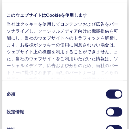
分析機器
洗浄・消毒
このウェブサイトはCookieを使用します
飲食料品
当社はクッキーを使用してコンテンツおよび広告をパー
ラボ用機器
医療機器
ソナライズし、ソーシャルメディア向けの機能提供を可
能にし、当社のウェブサイトへのトラフィックを解析し
FD 1.200
ます。お客様がクッキーの使用に同意されない場合は、
Datasheet FD 1.200
ウェブサイト上の機能を利用することができません。ま
PDF (2 MB) - データシート - 英語
た、当社のウェブサイトをご利用いただいた情報は、ソ
ーシャルメディア、広告および分析のため、当社のパー
トナーに提供されます。当社のパートナーは、これらの
情報を、お客様から当社のパートナーに提供されたか、
Operating Manual FD 1.200
または本サービスのご利用に際して収集されたその他の
同
PDF (2 MB) - 取扱説明書 - 英語
データと組み合わせる場合があります。お客様の同意登
必須
意
録は、ウェブサイトの末尾に記載されている「Cookies」
の
をクリックし、チェックマークを外していただけば、い
選
設定情報
つでも取り消すことができます。
択
3D CAD Model FD 1.200
使用されるクッキーおよびその目的、法的根拠ならびに
ZIP (51 MB) - CADデータ - 英語
保存期間の詳細については、当社の[プライバシーポリシ