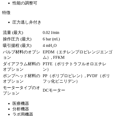
性能の調整可
特徴
圧力逃し弁付き
流量 (最大)
0.02 l/min
操作圧力 (最大)
6
bar (rel.)
吸引揚程 (最大)
4
mH₂O
バルブ材料のオプシ
EPDM（エチレンプロピレンジエンゴ
ョン
ム）, FFKM
ダイアフラム材料の
PTFE（ポリテトラフルオロエチレ
オプション
ン）
ポンプヘッド材料の
PP（ポリプロピレン）, PVDF（ポリ
オプション
フッ化ビニリデン）
モータータイプのオ
DCモーター
プション
医療機器
分析機器
ラボ用機器