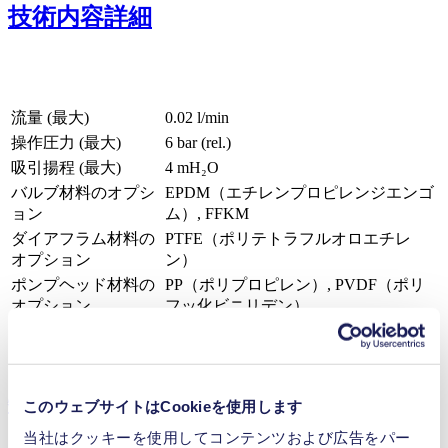
技術内容詳細
流量 (最大)
0.02 l/min
操作圧力 (最大)
6
bar (rel.)
吸引揚程 (最大)
4
mH₂O
バルブ材料のオプシ
EPDM（エチレンプロピレンジエンゴ
ョン
ム）, FFKM
ダイアフラム材料の
PTFE（ポリテトラフルオロエチレ
オプション
ン）
ポンプヘッド材料の
PP（ポリプロピレン）, PVDF（ポリ
オプション
フッ化ビニリデン）
モータータイプのオ
DCモーター
プション
特徴
このウェブサイトはCookieを使用します
当社はクッキーを使用してコンテンツおよび広告をパー