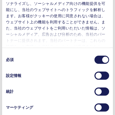
ソナライズし、ソーシャルメディア向けの機能提供を可
能にし、当社のウェブサイトへのトラフィックを解析し
利点
ます。お客様がクッキーの使用に同意されない場合は、
ウェブサイト上の機能を利用することができません。ま
抜群の信頼性
た、当社のウェブサイトをご利用いただいた情報は、ソ
低騒音
コンタミネーションフリーの移送
ーシャルメディア、広告および分析のため、当社のパー
高刺激性媒体に対する優れた耐性
トナーに提供されます。当社のパートナーは、これらの
自吸式
情報を、お客様から当社のパートナーに提供されたか、
圧力逃し弁付きあり
または本サービスのご利用に際して収集されたその他の
同
空運転可能
データと組み合わせる場合があります。お客様の同意登
必須
シングルストローク分注
意
録は、ウェブサイトの末尾に記載されている「Cookies」
ストローク容量調整可
の
をクリックし、チェックマークを外していただけば、い
性能の調整可
選
設定情報
つでも取り消すことができます。
択
特徴
使用されるクッキーおよびその目的、法的根拠ならびに
保存期間の詳細については、当社の[プライバシーポリシ
圧力逃し弁付き
統計
ー]をご覧ください。
用途
プライバシーポリシー
マーケティング