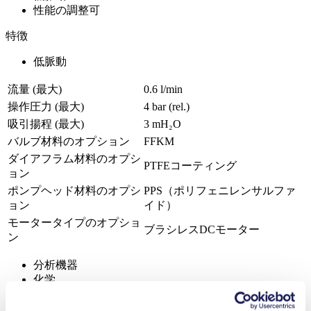
性能の調整可
特徴
低脈動
流量 (最大)
0.6 l/min
操作圧力 (最大)
4
bar (rel.)
吸引揚程 (最大)
3
mH₂O
バルブ材料のオプション
FFKM
ダイアフラム材料のオプシ
PTFEコーティング
ョン
ポンプヘッド材料のオプシ
PPS（ポリフェニレンサルファ
ョン
イド）
モータータイプのオプショ
ブラシレスDCモーター
ン
分析機器
化学
洗浄・消毒
飲食料品