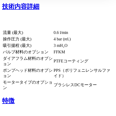
技術内容詳細
流量 (最大)
0.6 l/min
操作圧力 (最大)
4
bar (rel.)
吸引揚程 (最大)
3
mH₂O
バルブ材料のオプション
FFKM
ダイアフラム材料のオプシ
PTFEコーティング
ョン
ポンプヘッド材料のオプシ
PPS（ポリフェニレンサルファ
ョン
イド）
モータータイプのオプショ
ブラシレスDCモーター
ン
特徴