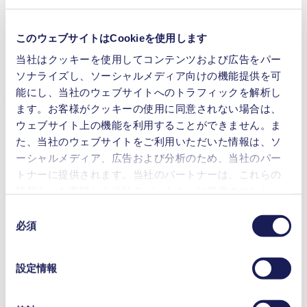
燃料電池
インクジェット印刷
このウェブサイトはCookieを使用します
ラボ用機器
医療機器
当社はクッキーを使用してコンテンツおよび広告をパー
半導体
ソナライズし、ソーシャルメディア向けの機能提供を可
能にし、当社のウェブサイトへのトラフィックを解析し
FMS-FC 1.70
Datasheet FMS-FC 1.70
ます。お客様がクッキーの使用に同意されない場合は、
ウェブサイト上の機能を利用することができません。ま
PDF (966 KB) - データシート - 英語
た、当社のウェブサイトをご利用いただいた情報は、ソ
ーシャルメディア、広告および分析のため、当社のパー
トナーに提供されます。当社のパートナーは、これらの
情報を、お客様から当社のパートナーに提供されたか、
Installation Instructions FMS-FC 1.70
または本サービスのご利用に際して収集されたその他の
同
PDF (566 KB) - 取扱説明書 - 英語
データと組み合わせる場合があります。お客様の同意登
必須
意
録は、ウェブサイトの末尾に記載されている「Cookies」
の
をクリックし、チェックマークを外していただけば、い
選
設定情報
つでも取り消すことができます。
3D Data FMS-FC 1.70
択
使用されるクッキーおよびその目的、法的根拠ならびに
ZIP (163 MB) - CADデータ - 英語
保存期間の詳細については、当社の[プライバシーポリシ