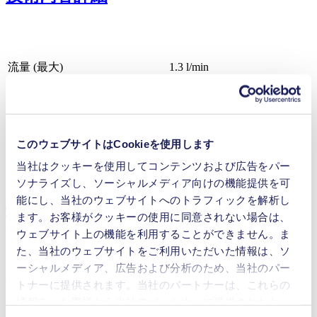
流量 (最大)
1.3 l/min
操作圧力 (最大)
6
bar (rel.)
吸引揚程 (最大)
3
mH₂O
バルブ材料のオプション
EPDM, FFKM
ダイアフラム材料のオプション
PTFE
このウェブサイトはCookieを使用します
ポンプヘッド材料のオプション
PP, PVDF, PTFE
当社はクッキーを使用してコンテンツおよび広告をパー
モータータイプのオプション
DC, Brushless DC, AC
ソナライズし、ソーシャルメディア向けの機能提供を可
能にし、当社のウェブサイトへのトラフィックを解析し
特徴
ます。お客様がクッキーの使用に同意されない場合は、
ウェブサイト上の機能を利用することができません。ま
た、当社のウェブサイトをご利用いただいた情報は、ソ
ーシャルメディア、広告および分析のため、当社のパー
利点
トナーに提供されます。当社のパートナーは、これらの
情報を、お客様から当社のパートナーに提供されたか、
抜群の信頼性