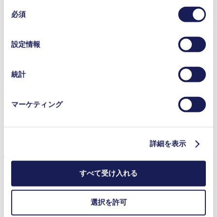
または本サービスのご利用に際して収集されたその他の
コンタミネーションフリーの移送
同
メンテナンスフリー
データと組み合わせる場合があります。お客様の同意登
必須
意
高刺激性媒体に対する優れた耐性
録は、ウェブサイトの末尾に記載されている「Cookies」
の
自吸式
をクリックし、チェックマークを外していただけば、い
選
圧力逃し弁付きあり
設定情報
つでも取り消すことができます。
択
空運転可能
使用されるクッキーおよびその目的、法的根拠ならびに
NSF認証
保存期間の詳細については、当社の[プライバシーポリシ
デジタル式調整が可能なモーター
統計
ー]をご覧ください。
特徴
プライバシーポリシー
マーケティング
高IP等級
NSF認証
圧力逃し弁付き
詳細を表示
用途
すべて受け入れる
選択を許可
インクジェット印刷
医療機器