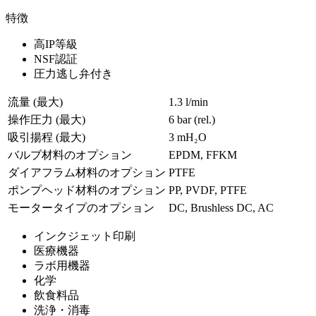
特徴
高IP等級
NSF認証
圧力逃し弁付き
流量 (最大)
1.3 l/min
操作圧力 (最大)
6
bar (rel.)
吸引揚程 (最大)
3
mH₂O
バルブ材料のオプション
EPDM, FFKM
ダイアフラム材料のオプション
PTFE
ポンプヘッド材料のオプション
PP, PVDF, PTFE
モータータイプのオプション
DC, Brushless DC, AC
インクジェット印刷
医療機器
ラボ用機器
化学
飲食料品
洗浄・消毒