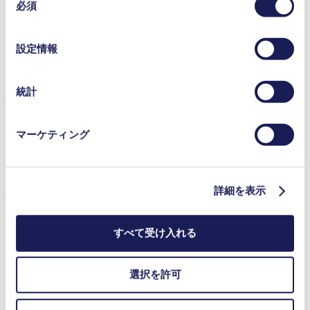
高刺激性媒体に対する優れた耐性
データと組み合わせる場合があります。お客様の同意登
必須
意
自吸式
録は、ウェブサイトの末尾に記載されている「Cookies」
の
圧力逃し弁付きあり
をクリックし、チェックマークを外していただけば、い
選
空運転可能
設定情報
つでも取り消すことができます。
択
NSF認証
使用されるクッキーおよびその目的、法的根拠ならびに
デジタル式調整が可能なモーター
保存期間の詳細については、当社の[プライバシーポリシ
統計
特徴
ー]をご覧ください。
プライバシーポリシー
高IP等級
マーケティング
NSF認証
圧力逃し弁付き
用途
詳細を表示
すべて受け入れる
インクジェット印刷
選択を許可
医療機器
ラボ用機器
化学