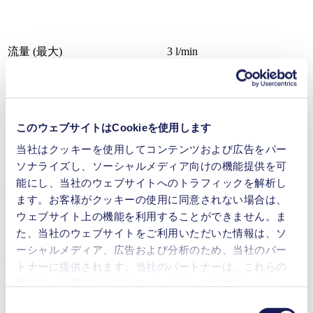
流量 (最大)
3 l/min
操作圧力 (最大)
6
bar (rel.)
吸引揚程 (最大)
3
mH₂O
バルブ材料のオプション
EPDM, FFKM
ダイアフラム材料のオプション
PTFE
このウェブサイトはCookieを使用します
ポンプヘッド材料のオプション
PP, PVDF, PTFE
当社はクッキーを使用してコンテンツおよび広告をパー
モータータイプのオプション
DC, Brushless DC, AC
ソナライズし、ソーシャルメディア向けの機能提供を可
能にし、当社のウェブサイトへのトラフィックを解析し
特徴
ます。お客様がクッキーの使用に同意されない場合は、
ウェブサイト上の機能を利用することができません。ま
た、当社のウェブサイトをご利用いただいた情報は、ソ
ーシャルメディア、広告および分析のため、当社のパー
利点
トナーに提供されます。当社のパートナーは、これらの
情報を、お客様から当社のパートナーに提供されたか、
抜群の信頼性
または本サービスのご利用に際して収集されたその他の
コンタミネーションフリーの移送
同