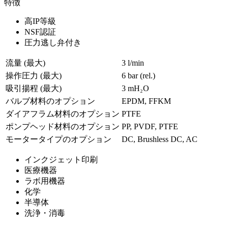
特徴
高IP等級
NSF認証
圧力逃し弁付き
流量 (最大)
3 l/min
操作圧力 (最大)
6
bar (rel.)
吸引揚程 (最大)
3
mH₂O
バルブ材料のオプション
EPDM, FFKM
ダイアフラム材料のオプション
PTFE
ポンプヘッド材料のオプション
PP, PVDF, PTFE
モータータイプのオプション
DC, Brushless DC, AC
インクジェット印刷
医療機器
ラボ用機器
化学
半導体
洗浄・消毒