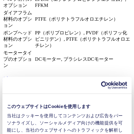
オプション
FFKM
ダイアフラム
材料のオプシ
PTFE（ポリテトラフルオロエチレン）
ョン
ポンプヘッド
PP（ポリプロピレン）, PVDF（ポリフッ化
材料のオプシ
ビニリデン）, PTFE（ポリテトラフルオロエ
ョン
チレン）
モータータイ
プのオプショ
DCモーター, ブラシレスDCモーター
ン
特徴
このウェブサイトはCookieを使用します
利点
当社はクッキーを使用してコンテンツおよび広告をパー
空運転可能
ソナライズし、ソーシャルメディア向けの機能提供を可
抜群の信頼性
能にし、当社のウェブサイトへのトラフィックを解析し
コンタミネーションフリーの移送