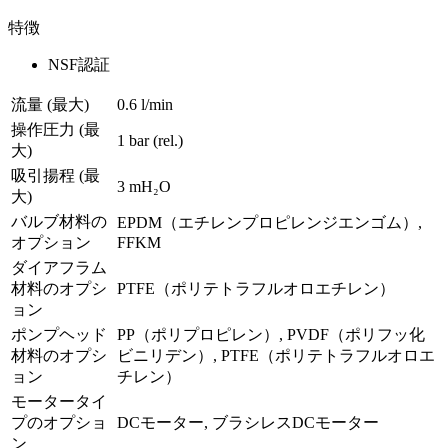
特徴
NSF認証
流量 (最大)
0.6 l/min
操作圧力 (最
1
bar (rel.)
大)
吸引揚程 (最
3
mH₂O
大)
バルブ材料の
EPDM（エチレンプロピレンジエンゴム）,
オプション
FFKM
ダイアフラム
材料のオプシ
PTFE（ポリテトラフルオロエチレン）
ョン
ポンプヘッド
PP（ポリプロピレン）, PVDF（ポリフッ化
材料のオプシ
ビニリデン）, PTFE（ポリテトラフルオロエ
ョン
チレン）
モータータイ
プのオプショ
DCモーター, ブラシレスDCモーター
ン