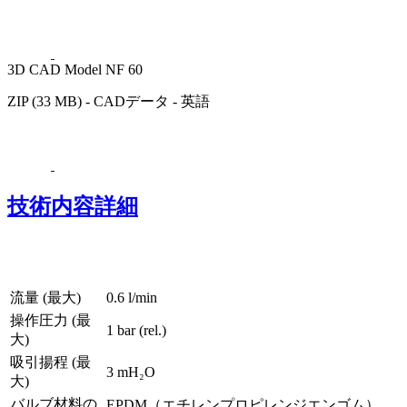
3D CAD Model NF 60
ZIP (33 MB) - CADデータ - 英語
技術内容詳細
流量 (最大)
0.6 l/min
操作圧力 (最
1
bar (rel.)
大)
吸引揚程 (最
3
mH₂O
大)
バルブ材料の
EPDM（エチレンプロピレンジエンゴム）,