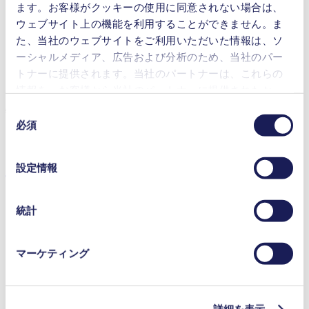
ます。お客様がクッキーの使用に同意されない場合は、
メンテナンスフリー
ウェブサイト上の機能を利用することができません。ま
高刺激性媒体に対する優れた耐性
た、当社のウェブサイトをご利用いただいた情報は、ソ
自吸式
NSF認証
ーシャルメディア、広告および分析のため、当社のパー
デジタル式調整が可能なモーター
トナーに提供されます。当社のパートナーは、これらの
性能の調整可
情報を、お客様から当社のパートナーに提供されたか、
または本サービスのご利用に際して収集されたその他の
特徴
同
データと組み合わせる場合があります。お客様の同意登
必須
意
NSF認証
録は、ウェブサイトの末尾に記載されている「Cookies」
の
をクリックし、チェックマークを外していただけば、い
選
用途
設定情報
つでも取り消すことができます。
択
使用されるクッキーおよびその目的、法的根拠ならびに
保存期間の詳細については、当社の[プライバシーポリシ
統計
ー]をご覧ください。
プライバシーポリシー
ガス分析
マーケティング
インクジェット印刷
医療機器
分析機器
ラボ用機器