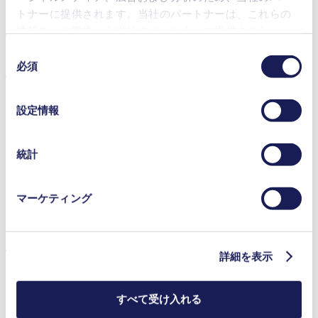
性能の調整可
トナーに提供されます。当社のパートナーは、これらの
情報を、お客様から当社のパートナーに提供されたか、
特徴
または本サービスのご利用に際して収集されたその他の
同
データと組み合わせる場合があります。お客様の同意登
用途
必須
意
録は、ウェブサイトの末尾に記載されている「Cookies」
の
をクリックし、チェックマークを外していただけば、い
選
設定情報
つでも取り消すことができます。
択
使用されるクッキーおよびその目的、法的根拠ならびに
インクジェット印刷
保存期間の詳細については、当社の[プライバシーポリシ
統計
医療機器
ー]をご覧ください。
分析機器
プライバシーポリシー
ラボ用機器
マーケティング
エミッション監視
ダウンロード
詳細を表示
すべて受け入れる
Datasheet NFB 5