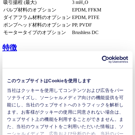
吸引揚程 (最大)
3
mH₂O
バルブ材料のオプション
EPDM, FFKM
ダイアフラム材料のオプション
EPDM, PTFE
ポンプヘッド材料のオプション
PP, PVDF
モータータイプのオプション
Brushless DC
特徴
利点
このウェブサイトはCookieを使用します
抜群の信頼性
当社はクッキーを使用してコンテンツおよび広告をパー
性能寸法比が高比率
ソナライズし、ソーシャルメディア向けの機能提供を可
コンタミネーションフリーの移送
能にし、当社のウェブサイトへのトラフィックを解析し
メンテナンスフリー
ます。お客様がクッキーの使用に同意されない場合は、
高刺激性媒体に対する優れた耐性
ウェブサイト上の機能を利用することができません。ま
自吸式
空運転可能
た、当社のウェブサイトをご利用いただいた情報は、ソ
デジタル式調整が可能なモーター
ーシャルメディア、広告および分析のため、当社のパー