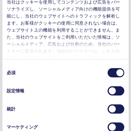
ダウンロード
当社はクッキーを使用してコンテンツおよび広告をパー
ソナライズし、ソーシャルメディア向けの機能提供を可
アクセサリー＆スペアパーツ
能にし、当社のウェブサイトへのトラフィックを解析し
ます。お客様がクッキーの使用に同意されない場合は、
ウェブサイト上の機能を利用することができません。ま
流量 (最大)
20 l/min
た、当社のウェブサイトをご利用いただいた情報は、ソ
到達真空度 (最大)
8
mbar (abs.)
ーシャルメディア、広告および分析のため、当社のパー
操作圧力 (最大)
1
bar (rel.)
トナーに提供されます。当社のパートナーは、これらの
重量
9.3
kg
情報を、お客様から当社のパートナーに提供されたか、
許容媒体温度
5
-
40
°C
または本サービスのご利用に際して収集されたその他の
同
許容環境温度
5
-
40
°C
データと組み合わせる場合があります。お客様の同意登
必須
意
FFPM（パーフルオロエラストマ
バルブ材料のオプション
録は、ウェブサイトの末尾に記載されている「Cookies」
の
ー）
をクリックし、チェックマークを外していただけば、い
選
ダイアフラム材料のオプ
設定情報
PTFEコーティング
つでも取り消すことができます。
ション
択
使用されるクッキーおよびその目的、法的根拠ならびに
ポンプヘッド材料のオプ
PTFE（ポリテトラフルオロエチ
保存期間の詳細については、当社の[プライバシーポリシ
ション
レン）
統計
ー]をご覧ください。
利点
プライバシーポリシー
マーケティング
100％オイルフリーのクリーンな運転