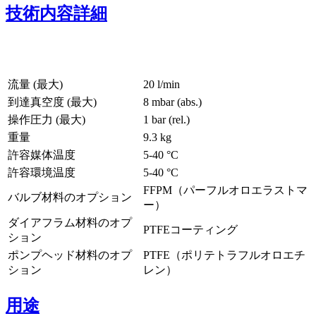
技術内容詳細
流量 (最大)
20 l/min
到達真空度 (最大)
8
mbar (abs.)
操作圧力 (最大)
1
bar (rel.)
重量
9.3
kg
許容媒体温度
5
-
40
°C
許容環境温度
5
-
40
°C
FFPM（パーフルオロエラストマ
バルブ材料のオプション
ー）
ダイアフラム材料のオプ
PTFEコーティング
ション
ポンプヘッド材料のオプ
PTFE（ポリテトラフルオロエチ
ション
レン）
用途