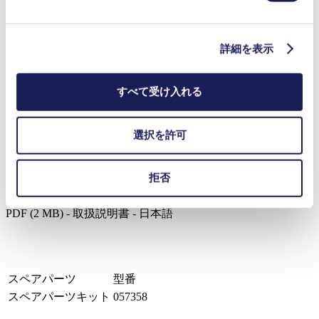
接ガス部に耐薬品性に優れたPTFE、FFKMを採用。
極めて腐食性の高いガスや湿気の多いガスに最適
コンパクト、低騒音、信頼性
詳細を表示
メンテナンスフリー
LABOPORT® N 820.3 FT.18 CN
すべて受け入れる
データシート LABOPORT® N 820.3 FT.18 CN
PDF (218 KB) - データシート - 日本語
選択を許可
拒否
取扱説明書 LABOPORT® N 820.3 FT.18 CN
PDF (2 MB) - 取扱説明書 - 日本語
スペアパーツ
型番
スペアパーツキット
057358