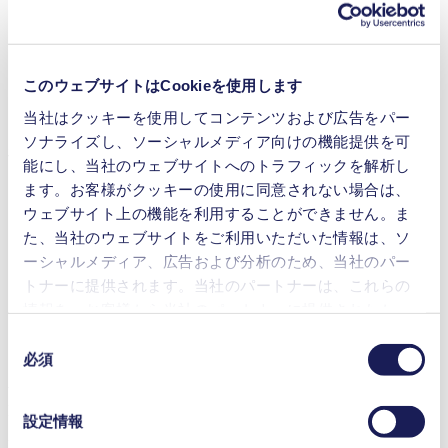
ディスティレーション（蒸留）
このウェブサイトはCookieを使用します
マルチユーザーの真空システム
当社はクッキーを使用してコンテンツおよび広告をパー
ソナライズし、ソーシャルメディア向けの機能提供を可
利点
能にし、当社のウェブサイトへのトラフィックを解析し
ます。お客様がクッキーの使用に同意されない場合は、
簡単かつ多機能な真空制御（デジタルディスプレイ付
き）
ウェブサイト上の機能を利用することができません。ま
簡単で直感的な操作感
た、当社のウェブサイトをご利用いただいた情報は、ソ
ほぼ全てのダイアフラム真空ポンプに対応
ーシャルメディア、広告および分析のため、当社のパー
4つの運転モード
トナーに提供されます。当社のパートナーは、これらの
KNFの真空ポンプ：N920G、N820G、N840Gと組み合
情報を、お客様から当社のパートナーに提供されたか、
わせることで、流量制御と自動圧力制御が可能になり
または本サービスのご利用に際して収集されたその他の
ます
同
データと組み合わせる場合があります。お客様の同意登
PC制御用USBインターフェース
必須
意
録は、ウェブサイトの末尾に記載されている「Cookies」
の
VC 900
をクリックし、チェックマークを外していただけば、い
Datasheet VC 900
選
設定情報
つでも取り消すことができます。
択
PDF (332 KB) - データシート - 英語