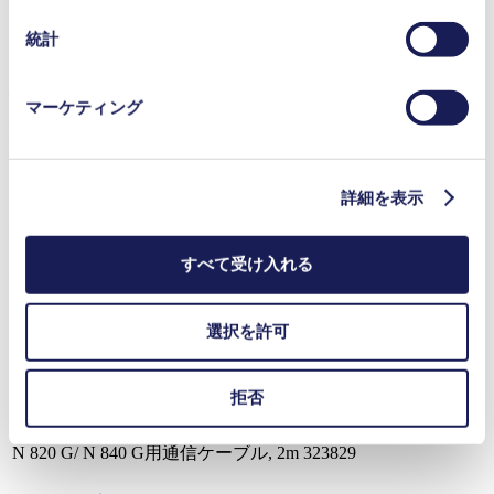
使用されるクッキーおよびその目的、法的根拠ならびに
保存期間の詳細については、当社の[プライバシーポリシ
統計
ー]をご覧ください。
プライバシーポリシー
Operating Manual VC 900
マーケティング
PDF (1 MB) - 取扱説明書 - 英語
詳細を表示
PC Control Software Controller VC 900
すべて受け入れる
ZIP (7 MB) - カタログ - 英語
選択を許可
アクセサリー
型番
拒否
N 920 G用通信ケーブル, 2m
307757
N 920 G用通信ケーブル, 5m
307758
N 820 G/ N 840 G用通信ケーブル, 2m
323829