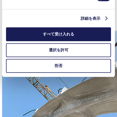
フラムポンプが使用されています。１つは冷接着剤の供給用
（NF 60 KT DC）、もう１つは余分な原料の除去用（NF 60
KT DC）です。型枠の製作は、コンクリート工事において
最も労働力のかかる部分で、非標準コンポーネントの場合に
詳細を表示
特に顕著です。
すべて受け入れる
選択を許可
拒否