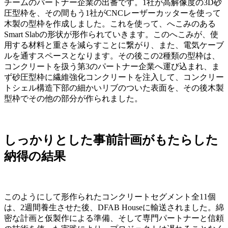
チームのパートナー企業の出番です。1社が高解像度の3D砂
圧型枠を、その間もう1社がCNCレーザーカッターを使って
木製の型枠を作成しました。これを使って、へこみのある
Smart Slabの形状が形作られていきます。このへこみが、使
用する材料と重さを減らすことに繋がり、また、電気ケーブ
ルを通すスペースとなります。その後この2種類の型枠は、
コンクリートを扱う第3のパートナー企業へ運び込まれ、ま
ず砂圧型枠に繊維強化コンクリートを注入して、コンクリー
トシェル構造下部の細かいリブのついた表面を、その後木製
型枠でその他の部分が作られました。
しっかりとした事前計画がもたらした
納得の結果
このようにして形作られたコンクリートセグメント全11個
は、2週間養生させた後、DFAB Houseに輸送されました。綿
密な計画と仮製作による準備、そして専門パートナーと信頼