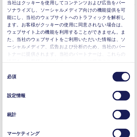
当社はクッキーを使用してコンテンツおよび広告をパー
建設技術学科の准教授であるベンジャミン・ディレンブルガ
ソナライズし、ソーシャルメディア向けの機能提供を可
ー（Benjamin Dillenburger）の指導の下開発されました。こ
能にし、当社のウェブサイトへのトラフィックを解析し
れは、DFAB House（デジタルファブリケーション・ハウ
ます。お客様がクッキーの使用に同意されない場合は、
ス）住宅ユニットの中核を成す要素の1つで、2018年夏から
ウェブサイト上の機能を利用することができません。ま
スイス・デューベンドルフのスイス連邦材料試験研究所
（Empa）とスイス連邦水科学技術研究所（Eawag）の研究
た、当社のウェブサイトをご利用いただいた情報は、ソ
棟であるNESTに設置されています。地下室と上の2階建て
ーシャルメディア、広告および分析のため、当社のパー
木造構造をつなぐのは、コンクリートのセグメント11個から
トナーに提供されます。当社のパートナーは、これらの
成るスラブ天井で、その面積は80平米、重さは15メートルト
情報を、お客様から当社のパートナーに提供されたか、
ンです。
または本サービスのご利用に際して収集されたその他の
同
データと組み合わせる場合があります。お客様の同意登
必須
意
録は、ウェブサイトの末尾に記載されている「Cookies」
の
コンクリートはできる限り少なく
をクリックし、チェックマークを外していただけば、い
選
設定情報
つでも取り消すことができます。
択
使用されるクッキーおよびその目的、法的根拠ならびに
保存期間の詳細については、当社の[プライバシーポリシ
Smart Slab研究チームが3D印刷を利用して作るのは、建材そ
統計
のものではなく、型枠（ネガティブ型枠）です。製作には、
ー]をご覧ください。
フォクセルジェット社製の大判3Dサンドプリンターが使用
プライバシーポリシー
されました。そのプリンターには2つのKNF製液体用ダイア
マーケティング