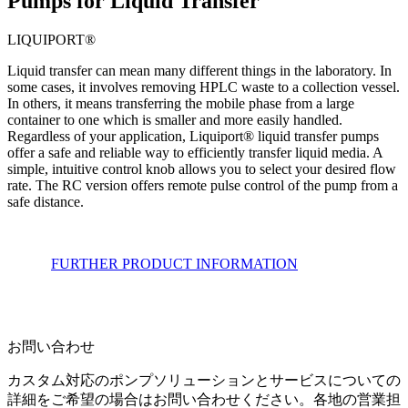
Pumps for Liquid Transfer
LIQUIPORT®
Liquid transfer can mean many different things in the laboratory. In
some cases, it involves removing HPLC waste to a collection vessel.
In others, it means transferring the mobile phase from a large
container to one which is smaller and more easily handled.
Regardless of your application, Liquiport® liquid transfer pumps
offer a safe and reliable way to efficiently transfer liquid media. A
simple, intuitive control knob allows you to select your desired flow
rate. The RC version offers remote pulse control of the pump from a
safe distance.
FURTHER PRODUCT INFORMATION
お問い合わせ
カスタム対応のポンプソリューションとサービスについての
詳細をご希望の場合はお問い合わせください。各地の営業担