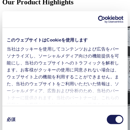
Our Product Highlights
このウェブサイトはCookieを使用します
当社はクッキーを使用してコンテンツおよび広告をパー
ソナライズし、ソーシャルメディア向けの機能提供を可
能にし、当社のウェブサイトへのトラフィックを解析し
ます。お客様がクッキーの使用に同意されない場合は、
ウェブサイト上の機能を利用することができません。ま
た、当社のウェブサイトをご利用いただいた情報は、ソ
ーシャルメディア、広告および分析のため、当社のパー
トナーに提供されます。当社のパートナーは、これらの
情報を、お客様から当社のパートナーに提供されたか、
または本サービスのご利用に際して収集されたその他の
同
データと組み合わせる場合があります。お客様の同意登
必須
意
録は、ウェブサイトの末尾に記載されている「Cookies」
の