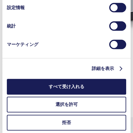
をクリックし、チェックマークを外していただけば、い
選
設定情報
つでも取り消すことができます。
択
使用されるクッキーおよびその目的、法的根拠ならびに
保存期間の詳細については、当社の[プライバシーポリシ
統計
ー]をご覧ください。
プライバシーポリシー
マーケティング
Diaphragm Vacuum Pump
LABOPORT® N 820
詳細を表示
Chemically resistant, compact and oil-free diaphragm vacuum pump
with manual speed control for adjusting the pump capacity to your
specific application. Suitable for a wide range of Laboratory
すべて受け入れる
applications including extremely aggressive/corrosive gasses and
vapors.
選択を許可
FURTHER PRODUCT INFORMATION
拒否