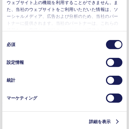
ウェブサイト上の機能を利用することができません。ま
た、当社のウェブサイトをご利用いただいた情報は、ソ
技術内容詳細
ーシャルメディア、広告および分析のため、当社のパー
トナーに提供されます。当社のパートナーは、これらの
情報を、お客様から当社のパートナーに提供されたか、
または本サービスのご利用に際して収集されたその他の
同
データと組み合わせる場合があります。お客様の同意登
必須
流量 (最大)
68 l/min
意
録は、ウェブサイトの末尾に記載されている「Cookies」
操作圧力 (最大)
4
bar (rel.)
の
をクリックし、チェックマークを外していただけば、い
選
到達真空度 (最大)
120
mbar (abs.)
設定情報
つでも取り消すことができます。
択
バルブ材料のオプション
ステンレス鋼
使用されるクッキーおよびその目的、法的根拠ならびに
ダイアフラム材料のオプション
PTFEコーティング
保存期間の詳細については、当社の[プライバシーポリシ
統計
ポンプヘッド材料のオプション
ステンレス鋼
ー]をご覧ください。
モータータイプのオプション
ACモーター
プライバシーポリシー
マーケティング
特徴
詳細を表示