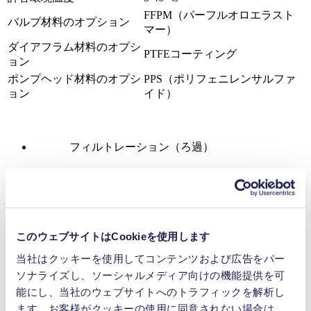
FFPM（パーフルオロエラスト
バルブ材料のオプション
マー）
ダイアフラム材料のオプシ
PTFEコーティング
ョン
ポンプヘッド材料のオプシ
PPS（ポリフェニレンサルファ
ョン
イド）
フィルトレーション（ろ過）
デシケーション（脱水乾燥、除湿）
アスピレーション（流体吸引）
このウェブサイトはCookieを使用します
利点
当社はクッキーを使用してコンテンツおよび広告をパー
ソナライズし、ソーシャルメディア向けの機能提供を可
100％オイルフリーのクリーンな運転
能にし、当社のウェブサイトへのトラフィックを解析し
耐腐食性
ます。お客様がクッキーの使用に同意されない場合は、
コンパクト、低騒音、信頼性