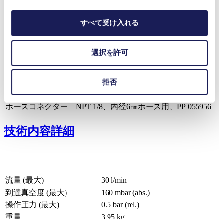
アクセサリー
型番
すべて受け入れる
サイレンサー（排気側のみ）
000345
ホースコネクター G 1/8、内径6㎜ホース用、PVDF
123363
選択を許可
ホースコネクター G 1/8、内径6㎜ホース用、PA
000360
ホースコネクター G 1/8、内径8㎜ホース用、PA
004975
拒否
スペアパーツ
型番
スペアパーツキット
056316
ホースコネクター NPT 1/8、内径6㎜ホース用、PP
055956
技術内容詳細
流量 (最大)
30 l/min
到達真空度 (最大)
160
mbar (abs.)
操作圧力 (最大)
0.5
bar (rel.)
重量
3.95
kg