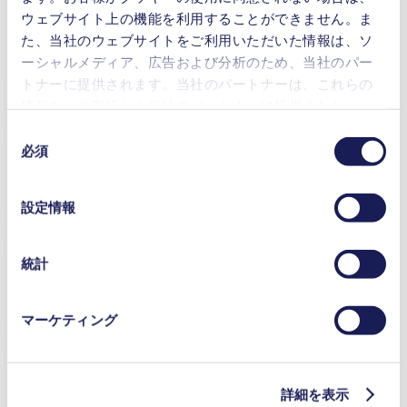
設置面積が小さい
ウェブサイト上の機能を利用することができません。ま
湿気の多いガスに対し効果的
た、当社のウェブサイトをご利用いただいた情報は、ソ
メンテナンスフリー
ーシャルメディア、広告および分析のため、当社のパー
トナーに提供されます。当社のパートナーは、これらの
LABOPORT® N 816.1.2 KT.18
Datasheet LABOPORT® N 816.1.2KT.18
情報を、お客様から当社のパートナーに提供されたか、
または本サービスのご利用に際して収集されたその他の
同
PDF (117 KB) - データシート - 英語
データと組み合わせる場合があります。お客様の同意登
必須
意
録は、ウェブサイトの末尾に記載されている「Cookies」
の
をクリックし、チェックマークを外していただけば、い
選
設定情報
つでも取り消すことができます。
取扱説明書 LABOPORT® N 816.1.2KT.18
択
使用されるクッキーおよびその目的、法的根拠ならびに
PDF (2 MB) - 取扱説明書 - 日本語
保存期間の詳細については、当社の[プライバシーポリシ
統計
ー]をご覧ください。
プライバシーポリシー
マーケティング
Operating Manual N 816 1.2 KT
PDF (1 MB) - カタログ - 英語
詳細を表示