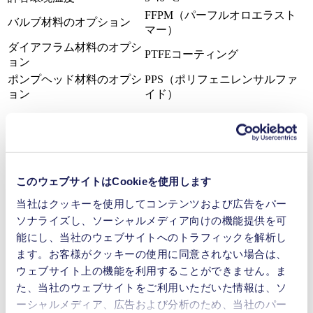
FFPM（パーフルオロエラスト
バルブ材料のオプション
マー）
ダイアフラム材料のオプシ
PTFEコーティング
ョン
ポンプヘッド材料のオプシ
PPS（ポリフェニレンサルファ
ョン
イド）
フィルトレーション（ろ過）
このウェブサイトはCookieを使用します
デガス（脱気・脱泡）
当社はクッキーを使用してコンテンツおよび広告をパー
ソナライズし、ソーシャルメディア向けの機能提供を可
デシケーション（脱水乾燥、除湿）
能にし、当社のウェブサイトへのトラフィックを解析し
ます。お客様がクッキーの使用に同意されない場合は、
アスピレーション（流体吸引）
ウェブサイト上の機能を利用することができません。ま
た、当社のウェブサイトをご利用いただいた情報は、ソ
ーシャルメディア、広告および分析のため、当社のパー
固相抽出（SPE）