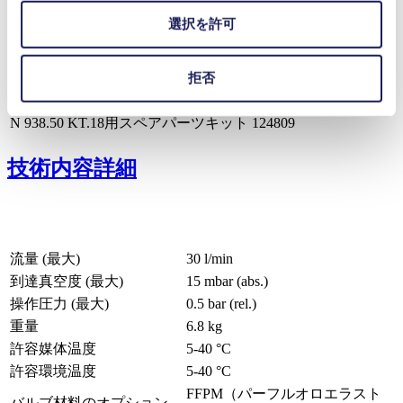
アクセサリー
型番
選択を許可
サイレンサー/フィルター（排気側のみ）
007006
ホースコネクタ PVDF
112004
ファインコントロールバルブ(吸気側)
112432
拒否
スペアパーツ
型番
N 938.50 KT.18用スペアパーツキット
124809
技術内容詳細
流量 (最大)
30 l/min
到達真空度 (最大)
15
mbar (abs.)
操作圧力 (最大)
0.5
bar (rel.)
重量
6.8
kg
許容媒体温度
5
-
40
°C
許容環境温度
5
-
40
°C
FFPM（パーフルオロエラスト
バルブ材料のオプション