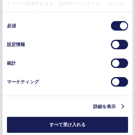
トナーに提供されます。当社のパートナーは、これらの
利点
情報を、お客様から当社のパートナーに提供されたか、
または本サービスのご利用に際して収集されたその他の
同
100％オイルフリーのクリーンな運転
データと組み合わせる場合があります。お客様の同意登
必須
意
耐腐食性
録は、ウェブサイトの末尾に記載されている「Cookies」
コンパクト、低騒音、信頼性
の
をクリックし、チェックマークを外していただけば、い
設置面積が小さい
選
設定情報
メンテナンスフリー
つでも取り消すことができます。
択
使用されるクッキーおよびその目的、法的根拠ならびに
LABOPORT® N 938.50 KT.18
保存期間の詳細については、当社の[プライバシーポリシ
Datasheet LABOPORT® N 938.50 KT.18
統計
ー]をご覧ください。
PDF (119 KB) - データシート - 英語
プライバシーポリシー
マーケティング
Operating Manual LABOPORT® N 938.50 KT.18
詳細を表示
PDF (663 KB) - 取扱説明書 - 英語
すべて受け入れる