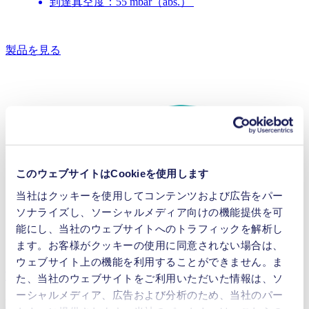
到達真空度：55 mbar（abs.）
製品を見る
このウェブサイトはCookieを使用します
当社はクッキーを使用してコンテンツおよび広告をパー
ソナライズし、ソーシャルメディア向けの機能提供を可
能にし、当社のウェブサイトへのトラフィックを解析し
ます。お客様がクッキーの使用に同意されない場合は、
ウェブサイト上の機能を利用することができません。ま
流量制御機能付きインテリジェントポンプ
た、当社のウェブサイトをご利用いただいた情報は、ソ
ーシャルメディア、広告および分析のため、当社のパー
FMS-FC 1.400