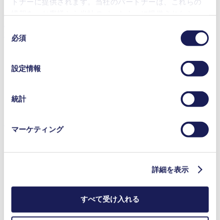
トナーに提供されます。当社のパートナーは、これらの
FMS-FC 1.400 インテリジェント計量ポンプは、高い設定値
情報を、お客様から当社のパートナーに提供されたか、
精度、優れた気密性、および最小限の脈動を実現していま
または本サービスのご利用に際して収集されたその他の
同
す。
データと組み合わせる場合があります。お客様の同意登
必須
意
録は、ウェブサイトの末尾に記載されている「Cookies」
流量範囲：0.8～3.4 l/min
の
をクリックし、チェックマークを外していただけば、い
選
設定情報
最大吐出圧力：6 bar（rel）
つでも取り消すことができます。
択
使用されるクッキーおよびその目的、法的根拠ならびに
最大吸引揚程：3 mH₂O
保存期間の詳細については、当社の[プライバシーポリシ
統計
ー]をご覧ください。
プライバシーポリシー
製品を見る
マーケティング
詳細を表示
すべて受け入れる