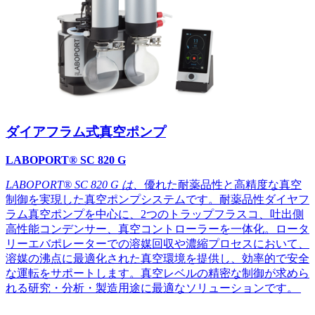
ダイアフラム式真空ポンプ
LABOPORT® SC 820 G
LABOPORT®
SC
8
2
0 G は、
優れた耐薬品性と高精度な真空
制御を実現した真空ポンプシステムです。耐薬品性ダイヤフ
ラム真空ポンプを中心に、2つのトラップフラスコ、吐出側
高性能コンデンサー、真空コントローラーを一体化。ロータ
リーエバポレーターでの溶媒回収や濃縮プロセスにおいて、
溶媒の沸点に最適化された真空環境を提供し、効率的で安全
な運転をサポートします。真空レベルの精密な制御が求めら
れる研究・分析・製造用途に最適なソリューションです。